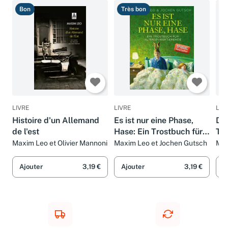
Bon
Très bon
T
LIVRE
LIVRE
LIV
Histoire d'un Allemand
Es ist nur eine Phase,
Du 
de l'est
Hase: Ein Trostbuch für
Tig
Alterspubertierende
für
Maxim Leo et Olivier Mannoni
Maxim Leo et Jochen Gutsch
Max
Ajouter
3,19 €
Ajouter
3,19 €
A