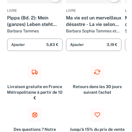
LIVRE
LIVRE
LIV
Pippa (Bd. 2): Mein
Ma vie est un merveilleux
Ma 
(ganzes) Leben steht
désastre - La vie selon
co
kopf
Pippa (2)
Barbara Tammes
Barbara Sophia Tammes et
Syl
Myriam Bouzid
Mou
Ajouter
5,83 €
Ajouter
3,19 €
A
Livraison gratuite en France
Retours dans les 30 jours
Métropolitaine à partir de 10
suivant l'achat
€