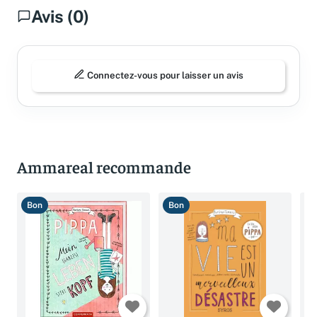
Avis (0)
Connectez-vous pour laisser un avis
Ammareal recommande
Bon
Bon
T