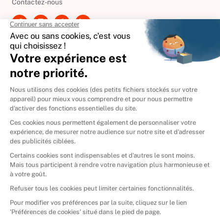
Contactez-nous
International
🇪🇸
Espagne
🇩🇪
Allemagne
🇮🇹
Italie
Donner vos livres