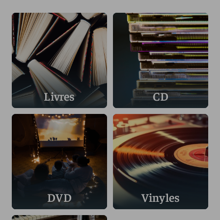
Livres
CD
DVD
Vinyles