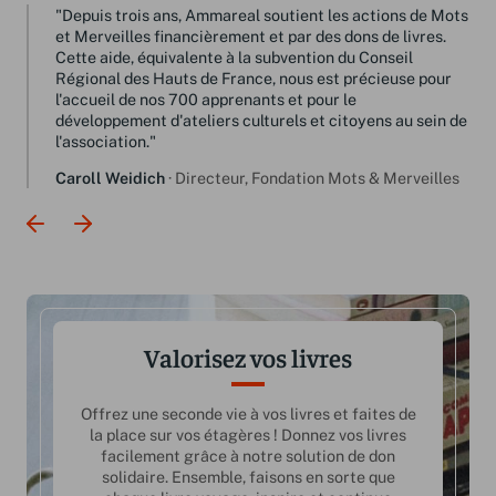
t, les
"Depuis trois ans, Ammareal soutient les actions de Mots
"Am
lles du
et Merveilles financièrement et par des dons de livres.
rem
r
Cette aide, équivalente à la subvention du Conseil
et 
Régional des Hauts de France, nous est précieuse pour
lire
l'accueil de nos 700 apprenants et pour le
Hél
développement d'ateliers culturels et citoyens au sein de
 du
l'association."
Caroll Weidich
· Directeur, Fondation Mots & Merveilles
Témoignage précédent
Témoignage suivant
Valorisez vos livres
Offrez une seconde vie à vos livres et faites de
la place sur vos étagères ! Donnez vos livres
facilement grâce à notre solution de don
solidaire. Ensemble, faisons en sorte que