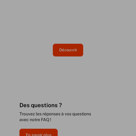
Découvrez nos derniers romans !
Découvrez nos derniers romans ! Plongez-vous
dans des histoires passionnantes.
Découvrir
Des questions ?
Trouvez les réponses à vos questions
avec notre FAQ !
En savoir plus