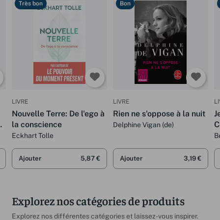
Très bon
Bon
LIVRE
LIVRE
L
Nouvelle Terre: De l'ego à
Rien ne s'oppose à la nuit
J
os
la conscience
C
Delphine Vigan (de)
-
b
Eckhart Tolle
B
Ajouter
5,87 €
Ajouter
3,19 €
Explorez nos catégories de produits
Explorez nos différentes catégories et laissez-vous inspirer.