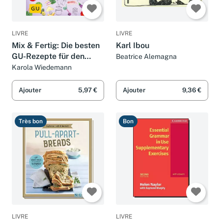
LIVRE
LIVRE
Mix & Fertig: Die besten
Karl Ibou
GU-Rezepte für den
Beatrice Alemagna
Thermomix (GU Mix &
Karola Wiedemann
Fertig)
Ajouter
5,97 €
Ajouter
9,36 €
Très bon
Bon
LIVRE
LIVRE