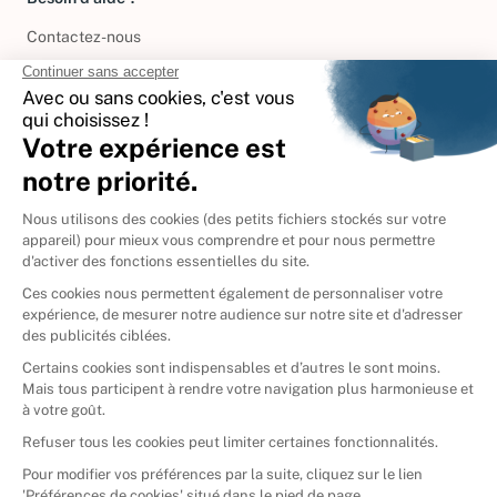
Contactez-nous
International
🇪🇸
Espagne
🇩🇪
Allemagne
🇮🇹
Italie
Donner vos livres