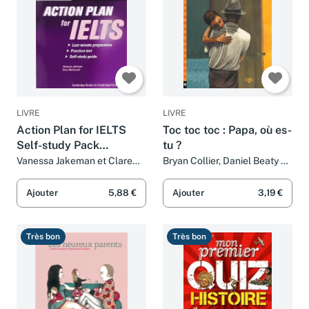
LIVRE
LIVRE
Action Plan for IELTS
Toc toc toc : Papa, où es-
Self-study Pack
tu ?
Academic Module
Vanessa Jakeman et Clare
Bryan Collier, Daniel Beaty et
McDowell
Véronique Mercier-Gallay
Ajouter
5,88 €
Ajouter
3,19 €
Très bon
Très bon