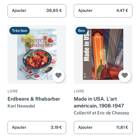
Ajouter
38,85 €
Ajouter
4,47 €
Très bon
Bon
LIVRE
LIVRE
Erdbeere & Rhabarber
Made in USA. L'art
américain, 1908-1947
Karl Newedel
Collectif et Eric de Chassey
Ajouter
3,19 €
Ajouter
11,81 €