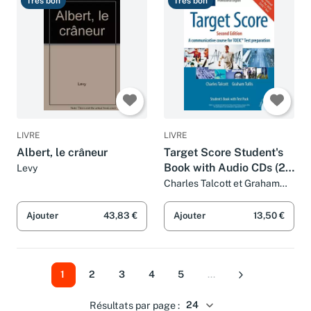
Très bon
Très bon
LIVRE
LIVRE
Albert, le crâneur
Target Score Student's
Book with Audio CDs (2),
Levy
Test booklet with Audio
Charles Talcott et Graham
Tulllis
CD and Answer Key: A
Communicative Course
Ajouter
43,83 €
Ajouter
13,50 €
for TOEIC® Tes
1
2
3
4
5
...
Suivant
Résultats par page :