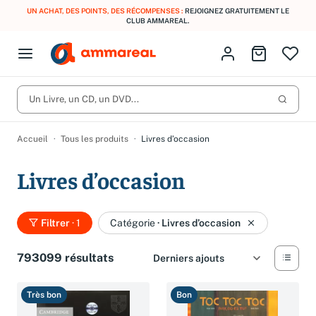
UN ACHAT, DES POINTS, DES RÉCOMPENSES :
REJOIGNEZ GRATUITEMENT LE
CLUB AMMAREAL.
Fermer le menu
Identifiez-vous
Aller au p
Open menu
Livres d’occasion
Lancer 
CD d'occasion
Un Livre, un CD, un DVD...
Produits
Catégories
DVD d'occasion
Accueil
Tous les produits
Livres d’occasion
Vinyles d'occasion
Livres d’occasion
Partitions
Culture à 1 €
Vous n'avez pas trouvé l'article que vous cherchiez ?
Filtrer
· 1
Catégorie
·
Livres d’occasion
Activez les notifications dans votre compte pour être alerté dès
Meilleures ventes
qu'il est en stock.
793099 résultats
Nos engagements
Créer une alerte
Très bon
Bon