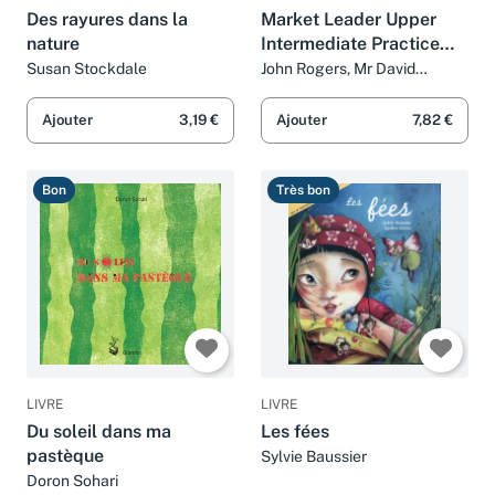
Des rayures dans la
Market Leader Upper
nature
Intermediate Practice
File Bk & CD Pk
Susan Stockdale
John Rogers, Mr David
Cotton, Mr David Falvey et
Simon Kent
Ajouter
3,19 €
Ajouter
7,82 €
Bon
Très bon
LIVRE
LIVRE
Du soleil dans ma
Les fées
pastèque
Sylvie Baussier
Doron Sohari