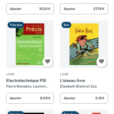
Nouveaux problèmes
corrigés, BTS, IUT,
Ajouter
32,01 €
Ajouter
27,76 €
Licence, Maîtrise EEA,
classes prépas s
Très bon
Bon
LIVRE
LIVRE
Electrotechnique PSI
L'oiseau-livre
Pierre Brenders, Laurent
Elisabeth Brami et Zaü
Douchet et Michaël Sauzeix
Ajouter
8,59 €
Ajouter
3,19 €