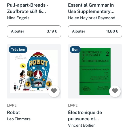
Pull-apart-Breads -
Essential Grammar in
Zupfbrote süß &
Use Supplementary
herzhaft: Monkey Bread,
Exercises with Answers
Nina Engels
Helen Naylor et Raymond
Murphy
Fingerbrot, Faltenbrot
und mehr
Ajouter
3,19 €
Ajouter
11,80 €
Très bon
Bon
LIVRE
LIVRE
Robot
Électronique de
puissance et
Leo Timmers
électrotechnique 2 :
Vincent Boitier