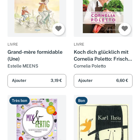
LIVRE
LIVRE
Grand-mère formidable
Koch dich glücklich mit
(Une)
Cornelia Poletto: Frisch
kochen - entspannt
Estelle MEENS
Cornelia Poletto
genießen (Promi- und
Fernsehköch*innen)
Ajouter
3,19 €
Ajouter
6,60 €
Très bon
Bon