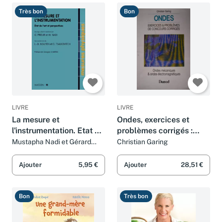
Très bon
Bon
LIVRE
LIVRE
La mesure et
Ondes, exercices et
l'instrumentation. Etat de
problèmes corrigés :
l'art et perspectives
Entraînement aux
Mustapha Nadi et Gérard
Christian Garing
Prieur
examens et aux concours
de l'enseignement
Ajouter
5,95 €
Ajouter
28,51 €
supérieur
Bon
Très bon