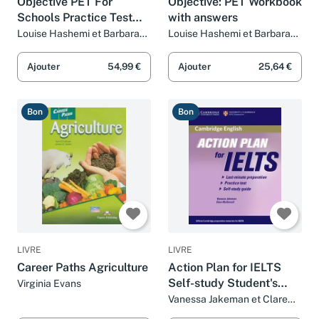
Objective PET For
Objective: PET Workbook
Schools Practice Test
with answers
Booklet with Answers
Louise Hashemi et Barbara
Louise Hashemi et Barbara
Thomas
Thomas
with Audio CD
Ajouter
54,99 €
Ajouter
25,64 €
Bon
Bon
LIVRE
LIVRE
Career Paths Agriculture
Action Plan for IELTS
Self-study Student's
Virginia Evans
Book General Training
Vanessa Jakeman et Clare
McDowell
Module