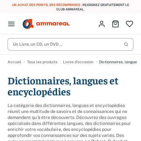
UN ACHAT, DES POINTS, DES RÉCOMPENSES :
REJOIGNEZ GRATUITEMENT LE
CLUB AMMAREAL.
Fermer le menu
Identifiez-vous
Aller au p
Open menu
Livres d’occasion
Lancer 
CD d'occasion
Un Livre, un CD, un DVD...
Produits
Catégories
DVD d'occasion
Accueil
Tous les produits
Livres d’occasion
Dictionnaires, langues 
Vinyles d'occasion
Dictionnaires, langues et
Partitions
encyclopédies
Culture à 1 €
Vous n'avez pas trouvé l'article que vous cherchiez ?
Activez les notifications dans votre compte pour être alerté dès
La catégorie des dictionnaires, langues et encyclopédies
Meilleures ventes
qu'il est en stock.
réunit une multitude de savoirs et de connaissances qui ne
demandent qu'à être découverts. Découvrez des ouvrages
Nos engagements
Créer une alerte
spécialisés dans différentes langues, des dictionnaires pour
enrichir votre vocabulaire, des encyclopédies pour
approfondir vos connaissances sur des sujets variés. Des