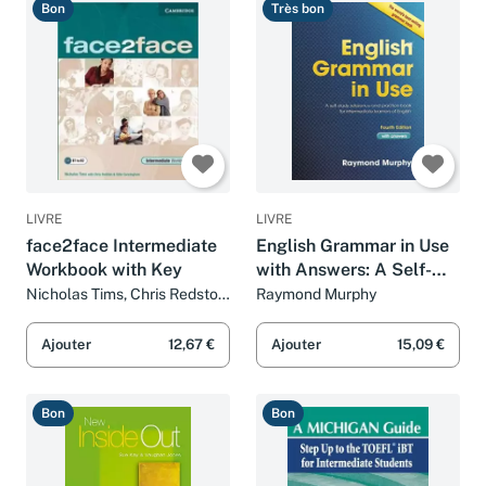
Bon
Très bon
LIVRE
LIVRE
face2face Intermediate
English Grammar in Use
Workbook with Key
with Answers: A Self-
Study Reference and
Nicholas Tims, Chris Redston
Raymond Murphy
et Gillie Cunningham
Practice Book for
Intermediate learners of
Ajouter
12,67 €
Ajouter
15,09 €
English
Bon
Bon