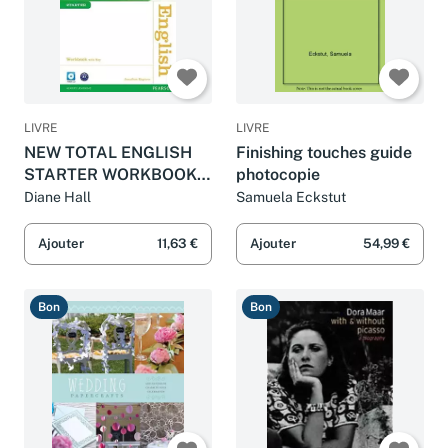
LIVRE
LIVRE
NEW TOTAL ENGLISH
Finishing touches guide
STARTER WORKBOOK
photocopie
WITH KEY AND AUDIO
Diane Hall
Samuela Eckstut
CD PACK
Ajouter
11,63 €
Ajouter
54,99 €
Bon
Bon