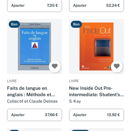
Ajouter
7,35 €
Ajouter
52,24 €
Bon
Bon
LIVRE
LIVRE
Faits de langue en
New Inside Out Pre-
anglais : Méthode et
intermediate: Student's
pratique de l'explication
Book Pack.
Collectif et Claude Delmas
S. Kay
grammaticale
Ajouter
37,66 €
Ajouter
13,92 €