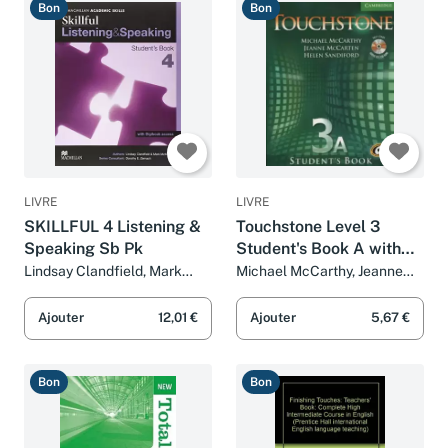
Bon
Bon
LIVRE
LIVRE
SKILLFUL 4 Listening &
Touchstone Level 3
Speaking Sb Pk
Student's Book A with
Audio CD/CD-ROM
Lindsay Clandfield, Mark
Michael McCarthy, Jeanne
McKinnon et Dorothy
McCarten et Helen Sandiford
Zemach
Ajouter
12,01 €
Ajouter
5,67 €
Bon
Bon