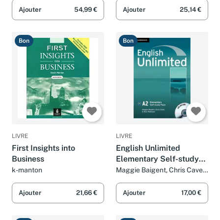
Ajouter
54,99 €
Ajouter
25,14 €
Bon
Bon
LIVRE
LIVRE
First Insights into
English Unlimited
Business
Elementary Self-study
Pack (Workbook with
k-manton
Maggie Baigent, Chris Cavey
et Nick Robinson
DVD-ROM)
Ajouter
21,66 €
Ajouter
17,00 €