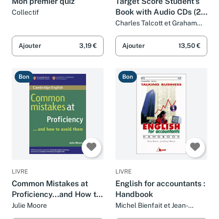
Mon premier quiz
Target Score Student's
Book with Audio CDs (2),
Collectif
Test booklet with Audio
Charles Talcott et Graham
Tulllis
CD and Answer Key: A
Communicative Course
Ajouter
3,19 €
Ajouter
13,50 €
for TOEIC® Tes
Bon
Bon
LIVRE
LIVRE
Common Mistakes at
English for accountants :
Proficiency...and How to
Handbook
Avoid Them
Julie Moore
Michel Bienfait et Jean-
Claude Garcia