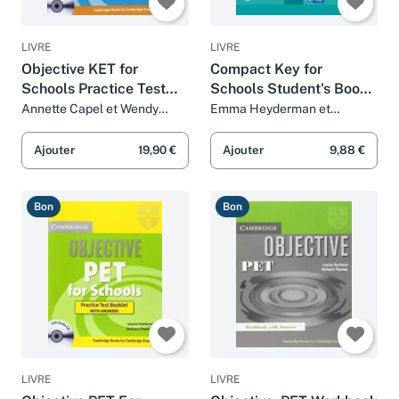
LIVRE
LIVRE
Objective KET for
Compact Key for
Schools Practice Test
Schools Student's Book
Booklet with answers
without Answers with
Annette Capel et Wendy
Emma Heyderman et
Sharp
Frances Treloar
with Audio CD
CD-ROM.
Ajouter
19,90 €
Ajouter
9,88 €
Bon
Bon
LIVRE
LIVRE