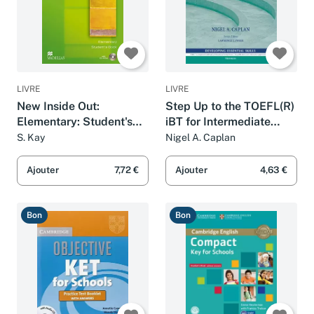
LIVRE
LIVRE
New Inside Out:
Step Up to the TOEFL(R)
Elementary: Student's
iBT for Intermediate
Book with CD ROM Pack.
Students (with Audio
S. Kay
Nigel A. Caplan
CD): A Michigan Guide
(Developing Essential
Ajouter
7,72 €
Ajouter
4,63 €
Skills)
Bon
Bon