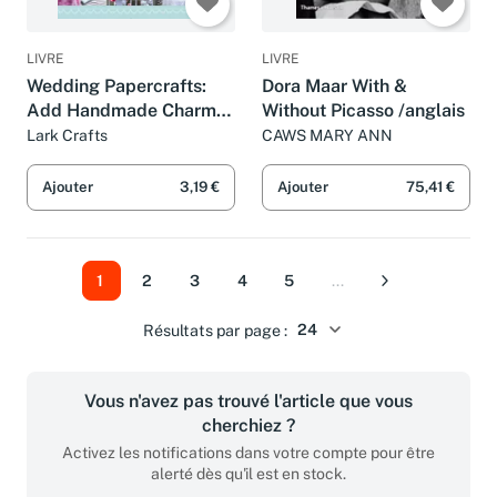
LIVRE
LIVRE
Wedding Papercrafts:
Dora Maar With &
Add Handmade Charm
Without Picasso /anglais
to Your Celebration
Lark Crafts
CAWS MARY ANN
Ajouter
3,19 €
Ajouter
75,41 €
1
2
3
4
5
...
Suivant
Résultats par page :
Vous n'avez pas trouvé l'article que vous
cherchiez ?
Activez les notifications dans votre compte pour être
alerté dès qu'il est en stock.