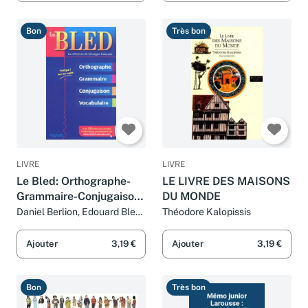
Bon
Très bon
LIVRE
LIVRE
Le Bled: Orthographe-
LE LIVRE DES MAISONS
Grammaire-Conjugaison-
DU MONDE
Vocabulaire
Daniel Berlion, Edouard Bled
Théodore Kalopissis
et Odette Bled
Ajouter
3,19 €
Ajouter
3,19 €
Bon
Très bon