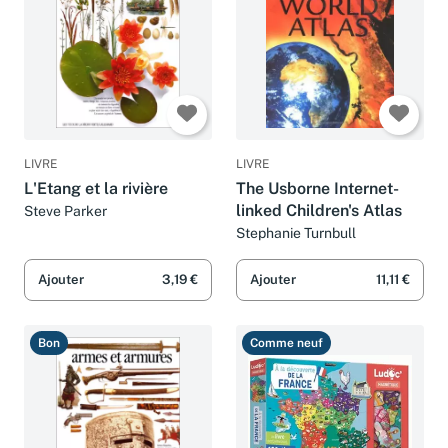
LIVRE
LIVRE
L'Etang et la rivière
The Usborne Internet-
linked Children's Atlas
Steve Parker
Stephanie Turnbull
Ajouter
3,19 €
Ajouter
11,11 €
Bon
Comme neuf