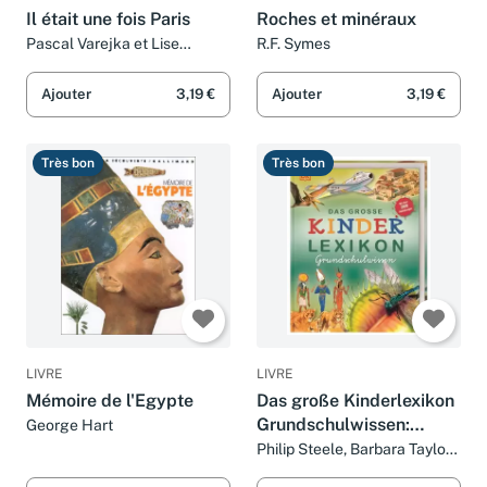
Il était une fois Paris
Roches et minéraux
Pascal Varejka et Lise
R.F. Symes
Herzog
Ajouter
3,19 €
Ajouter
3,19 €
Très bon
Très bon
LIVRE
LIVRE
Mémoire de l'Egypte
Das große Kinderlexikon
Grundschulwissen:
George Hart
Grundschullexikon mit
Philip Steele, Barbara Taylor
et Deborah Chancellor
allen wichtigen