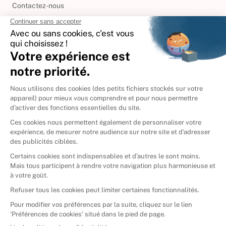
Contactez-nous
International
🇪🇸
Espagne
🇩🇪
Allemagne
🇮🇹
Italie
Donner vos livres