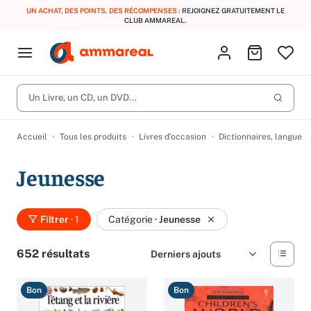
UN ACHAT, DES POINTS, DES RÉCOMPENSES :
REJOIGNEZ GRATUITEMENT LE
CLUB AMMAREAL.
Fermer le menu
Identifiez-vous
Aller au p
Open menu
Livres d’occasion
Lancer 
CD d'occasion
Un Livre, un CD, un DVD...
Produits
Catégories
DVD d'occasion
Accueil
Tous les produits
Livres d’occasion
Dictionnaires, langues
Vinyles d'occasion
Jeunesse
Partitions
Culture à 1 €
Vous n'avez pas trouvé l'article que vous cherchiez ?
Filtrer
· 1
Catégorie
·
Jeunesse
Activez les notifications dans votre compte pour être alerté dès
Meilleures ventes
qu'il est en stock.
652 résultats
Nos engagements
Créer une alerte
Bon
Bon