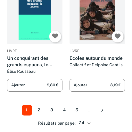
LIVRE
LIVRE
Un conquérant des
Ecoles autour du monde
grands espaces, le
Collectif et Delphine Gentils
cheval
Élise Rousseau
Ajouter
9,80 €
Ajouter
3,19 €
1
2
3
4
5
...
Suivant
Résultats par page :