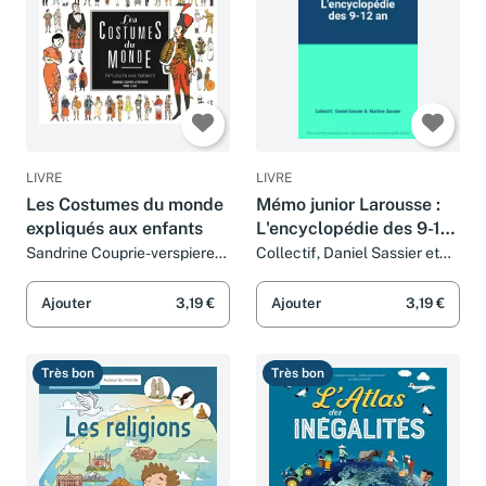
LIVRE
LIVRE
Les Costumes du monde
Mémo junior Larousse :
expliqués aux enfants
L'encyclopédie des 9-12
an
Sandrine Couprie-verspieren
Collectif, Daniel Sassier et
et Yann Le bec
Martine Sassier
Ajouter
3,19 €
Ajouter
3,19 €
Très bon
Très bon