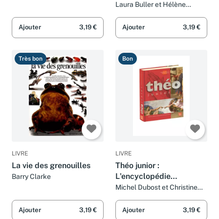
santé
Laura Buller et Hélène
Piantone
Ajouter
3,19 €
Ajouter
3,19 €
Très bon
Bon
LIVRE
LIVRE
La vie des grenouilles
Théo junior :
L'encyclopédie
Barry Clarke
catholique pour les
Michel Dubost et Christine
Pedotti
jeunes
Ajouter
3,19 €
Ajouter
3,19 €