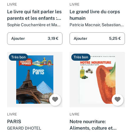
LIVRE
LIVRE
Le livre qui fait parler les
Le grand livre du corps
parents et les enfants :
humain
de 7 à 10 ans
Sophie Coucharrière et Manu
Patricia Macnair, Sebastian
Boisteau
Quigley, Guy Smith et Thierry
Marcoux
Ajouter
3,19 €
Ajouter
5,25 €
Très bon
Très bon
LIVRE
LIVRE
PARIS
Notre nourriture:
Aliments, culture et
GERARD DHOTEL