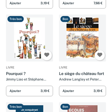
Grundschulthemen,
Ajouter
3,19 €
Ajouter
7,66 €
Quizfragen, Rätseln
u.v.m. Für
Très bon
Bon
LIVRE
LIVRE
Pourquoi ?
Le siège du château fort
Jimmy Liao et Stéphane
Andrew Langley et Peter
Lévêque
Dennis
Ajouter
3,19 €
Ajouter
3,19 €
Très bon
Bon