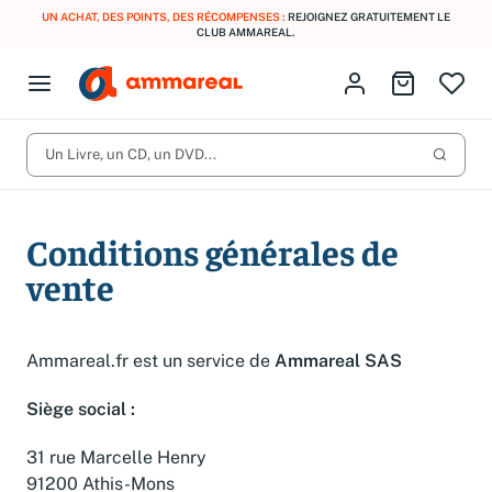
UN ACHAT, DES POINTS, DES RÉCOMPENSES :
REJOIGNEZ GRATUITEMENT LE
CLUB AMMAREAL.
Fermer le menu
Identifiez-vous
Aller au p
Open menu
Livres d’occasion
Lancer 
CD d'occasion
Un Livre, un CD, un DVD...
Produits
Catégories
DVD d'occasion
Conditions générales de
Vinyles d'occasion
vente
Partitions
Culture à 1 €
Vous n'avez pas trouvé l'article que vous cherchiez ?
Ammareal.fr est un service de
Ammareal SAS
Activez les notifications dans votre compte pour être alerté dès
Meilleures ventes
qu'il est en stock.
Siège social :
Nos engagements
Créer une alerte
31 rue Marcelle Henry
91200 Athis-Mons