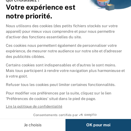
………………………………………………………………..
Signature du/des consommateur(s) (uniquement en
cas de notification du présent formulaire sur papier) :
Date : ………………………………………………………………..
(*) Rayez la mention inutile
Livraison gratuite en France
Retours dans les 30 jours
Métropolitaine à partir de 10
suivant l'achat
€
Afficher tous les résultats