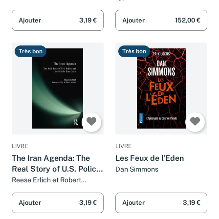
York TDC
Ajouter
3,19 €
Ajouter
152,00 €
Très bon
Très bon
LIVRE
LIVRE
The Iran Agenda: The
Les Feux de l'Eden
Real Story of U.S. Policy
Dan Simmons
and the Middle East
Reese Erlich et Robert
Scheer
Crisis
Ajouter
3,19 €
Ajouter
3,19 €