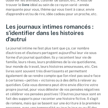
observer les animaux, cuisiner de saison, etc. À vous de
trouver le
livre
idéal au sein de ce rayon varié : année
marquante pour vous, thème qui vous tient à cœur, envie
d’apprendre et/ou de rire, idée cadeau pour un proche, etc.
Les journaux intimes romancés :
s’identifier dans les histoires
d’autrui
Le journal intime ne l’est plus tant que ça, car nombre
d’autrices et d’auteurs partagent aujourd’hui leur vie sous
forme d’un journal quotidien. Ils y racontent leur vie de
famille, leurs rêves, leurs problèmes de la vie quotidienne,
leur monde du travail, leurs histoires amoureuses, etc. Ces
livres sont souvent très divertissants et permettent
également de se rendre compte que l’on n’est pas seul·e face
à certaines « petites » victoires ou à des défis à relever au
quotidien. Cela vous donnera peut-être envie d’écrire votre
propre journal, pour vous délester de vos pensées négatives
et célébrer vos pensées positives ! D’autres journaux sont en
fait des supports pour raconter une histoire fictive. Il s’agit
de romans, mais qui se basent sur une écriture à la première
personne, avec une temporalité au jour le jour ou au fil des