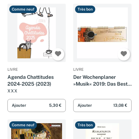
Comme neuf
Très bon
LIVRE
LIVRE
Agenda Chattitudes
Der Wochenplaner
2024-2025 (2023)
»Musik« 2019: Das Beste
in der Musik steht nicht
XXX
in den Noten
Ajouter
5,30 €
Ajouter
13,08 €
Comme neuf
Très bon