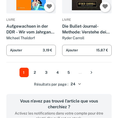
LIVRE
LIVRE
Aufgewachsen in der
Die Bullet-Journal-
DDR - Wir vom Jahrgang
Methode: Verstehe deine
1978 - Kindheit und
Vergangenheit, ordne
Michael Thaldorf
Ryder Carroll
Jugend - Geschenkbuch
deine Gegenwart,
zum 48. Geburtstag -
gestalte deine Zukunft
Ajouter
3,19 €
Ajouter
15,87 €
Jahrgangsbuch mit Gesc
1
2
3
4
5
...
Suivant
Résultats par page :
Vous n'avez pas trouvé l'article que vous
cherchiez ?
Activez les notifications dans votre compte pour être