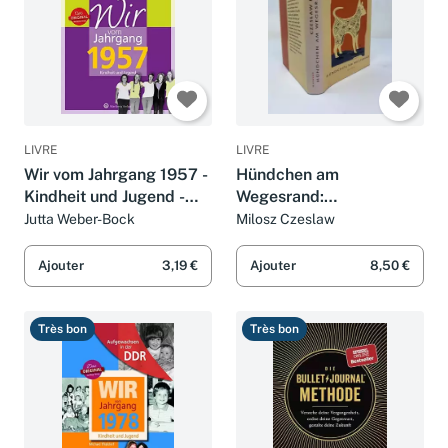
LIVRE
LIVRE
Wir vom Jahrgang 1957 -
Hündchen am
Kindheit und Jugend -
Wegesrand:
Geschenkbuch zum 69.
Kalendergeschichten
Jutta Weber-Bock
Milosz Czeslaw
Geburtstag -
Jahrgangsbuch mit
Ajouter
3,19 €
Ajouter
8,50 €
Geschichten, Fotos und
Erinner
Très bon
Très bon