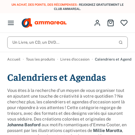
UN ACHAT, DES POINTS, DES RÉCOMPENSES :
REJOIGNEZ GRATUITEMENT LE
CLUB AMMAREAL.
Fermer le menu
Identifiez-vous
Aller au p
Open menu
Livres d’occasion
Lancer 
CD d'occasion
Un Livre, un CD, un DVD...
Produits
Catégories
DVD d'occasion
Accueil
Tous les produits
Livres d’occasion
Calendriers et Agenda
Vinyles d'occasion
Calendriers et Agendas
Partitions
Vous êtes à la recherche d'un moyen de vous organiser tout
Culture à 1 €
Vous n'avez pas trouvé l'article que vous cherchiez ?
en ajoutant une touche de créativité à votre quotidien ? Ne
Activez les notifications dans votre compte pour être alerté dès
cherchez plus, les calendriers et agendas d'occasion sont là
Meilleures ventes
qu'il est en stock.
pour répondre à vos attentes ! Cette catégorie regorge de
trésors, avec des formats et des designs variés qui sauront
Nos engagements
Créer une alerte
vous séduire. Des créations colorées et originales de
Johanna Basford
aux motifs romantiques d'Emma Cooter, en
passant par les illustrations captivantes de
Millie Marotta
,