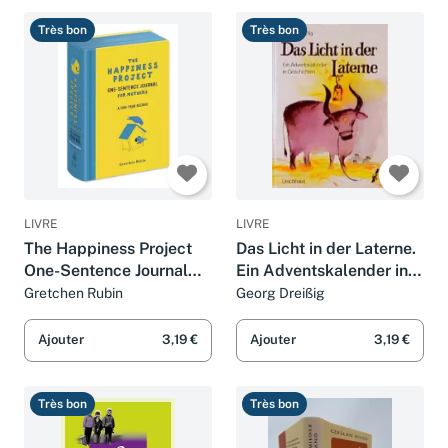
Très bon
Très bon
LIVRE
LIVRE
The Happiness Project
Das Licht in der Laterne.
One-Sentence Journal
Ein Adventskalender in
for Mothers
Geschichten
Gretchen Rubin
Georg Dreißig
Ajouter
3,19 €
Ajouter
3,19 €
Très bon
Très bon