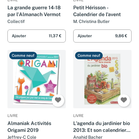
La grande guerre 14-18
Petit Hérisson -
par l'Almanach Vermot
Calendrier de l'avent
Collectif
M. Christina Butler
Ajouter
11,37 €
Ajouter
9,86 €
Comme neuf
Comme neuf
LIVRE
LIVRE
Almaniak Activités
L'agenda du jardinier bio
Origami 2019
2013: Et son calendrier
lunaire
Jeffrey-C Cole
Anahid Bacher