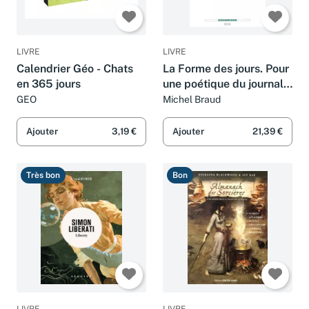
LIVRE
LIVRE
Calendrier Géo - Chats
La Forme des jours. Pour
en 365 jours
une poétique du journal
personnel
GEO
Michel Braud
Ajouter
3,19 €
Ajouter
21,39 €
Très bon
Bon