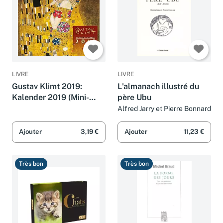
LIVRE
LIVRE
Gustav Klimt 2019:
L'almanach illustré du
Kalender 2019 (Mini-
père Ubu
Calendar 17x17cm)
Alfred Jarry et Pierre Bonnard
Ajouter
3,19 €
Ajouter
11,23 €
Très bon
Très bon