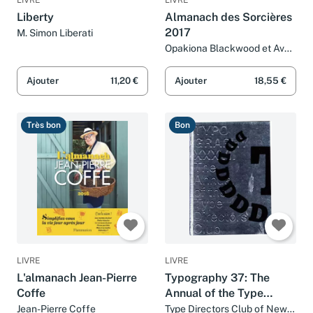
LIVRE
LIVRE
Liberty
Almanach des Sorcières
2017
M. Simon Liberati
Opakiona Blackwood et Avy
Raé
Ajouter
11,20 €
Ajouter
18,55 €
Très bon
Bon
LIVRE
LIVRE
L'almanach Jean-Pierre
Typography 37: The
Coffe
Annual of the Type
Directors Club 2016
Jean-Pierre Coffe
Type Directors Club of New