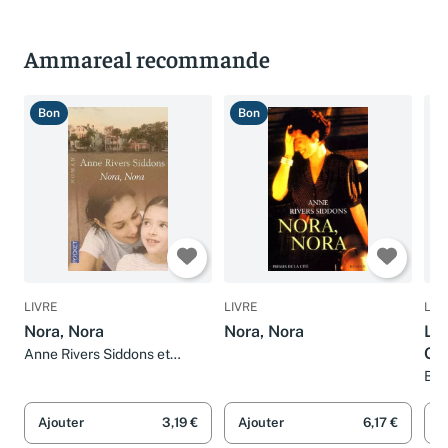
Ammareal recommande
Bon
Bon
T
LIVRE
LIVRE
LIV
Nora, Nora
Nora, Nora
La 
Go
Anne Rivers Siddons et
Marie-Pierre Malfait
Bri
HE
Ajouter
3,19 €
Ajouter
6,17 €
A