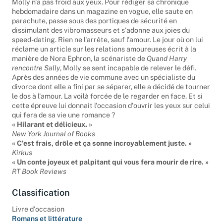
Molly n'a pas froid aux yeux. Pour rédiger sa chronique
hebdomadaire dans un magazine en vogue, elle saute en
parachute, passe sous des portiques de sécurité en
dissimulant des vibromasseurs et s'adonne aux joies du
speed-dating. Rien ne l'arrête, sauf l'amour. Le jour où on lui
réclame un article sur les relations amoureuses écrit à la
manière de Nora Ephron, la scénariste de
Quand Harry
rencontre Sally
, Molly se sent incapable de relever le défi.
Après des années de vie commune avec un spécialiste du
divorce dont elle a fini par se séparer, elle a décidé de tourner
le dos à l'amour. La voilà forcée de le regarder en face. Et si
cette épreuve lui donnait l'occasion d'ouvrir les yeux sur celui
qui fera de sa vie une romance ?
« Hilarant et délicieux. »
New York Journal of Books
« C'est frais, drôle et ça sonne incroyablement juste. »
Kirkus
« Un conte joyeux et palpitant qui vous fera mourir de rire. »
RT Book Reviews
Classification
Livre d'occasion