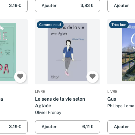
3,19 €
Ajouter
3,83 €
Ajouter
Comme neuf
Très bon
LIVRE
LIVRE
pa
Le sens de la vie selon
Gus
Aglaée
Philippe Lema
Olivier Frénoy
3,19 €
Ajouter
6,11 €
Ajouter