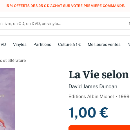
, DES POINTS, DES RÉCOMPENSES :
REJOIGNEZ GRATUITEMENT LE CLUB 
DVD
Vinyles
Partitions
Culture à 1 €
Meilleures ventes
N
et littérature
La Vie selo
David James Duncan
Editions Albin Michel
1999
1,00 €