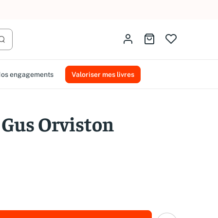
AMMAREAL.
Identifiez-vous
Aller au panier
Lancer la recherche
os engagements
Valoriser mes livres
n Gus Orviston