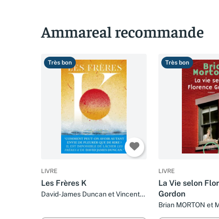
Ammareal recommande
Très bon
Très bon
LIVRE
LIVRE
Les Frères K
La Vie selon Flo
Gordon
David-James Duncan et Vincent
Raynaud
Brian MORTON et M
HECHTER