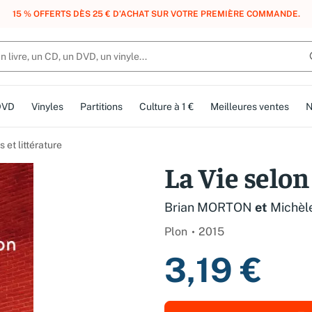
, DES POINTS, DES RÉCOMPENSES :
REJOIGNEZ GRATUITEMENT LE CLUB 
DVD
Vinyles
Partitions
Culture à 1 €
Meilleures ventes
N
et littérature
La Vie selo
Brian MORTON
et
Michè
Plon
2015
3,19 €