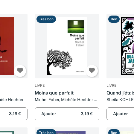
Très bon
Bon
LIVRE
LIVRE
Moins que parfait
Quand j'étai
hèle Hechter
Michel Faber, Michèle Hechter et
Sheila KOHLE
Guillemette de Saint-Aubin
HECHTER
3,19 €
Ajouter
3,19 €
Ajouter
Très bon
Bon