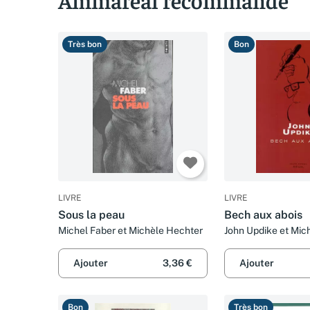
Très bon
Bon
LIVRE
LIVRE
Sous la peau
Bech aux abois
Michel Faber et Michèle Hechter
John Updike et Mic
Ajouter
3,36 €
Ajouter
Bon
Très bon