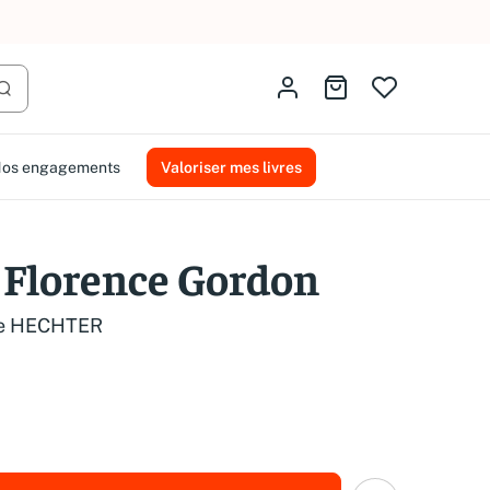
AMMAREAL.
Identifiez-vous
Aller au panier
Lancer la recherche
os engagements
Valoriser mes livres
n Florence Gordon
le HECHTER