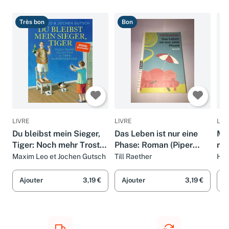
Ammareal recommande
Très bon
Bon
T
LIVRE
LIVRE
LIV
Du bleibst mein Sieger,
Das Leben ist nur eine
Mei
Tiger: Noch mehr Trost
Phase: Roman (Piper
ric
für Alterspubertierende
Taschenbuch, Band
Er
Maxim Leo et Jochen Gutsch
Till Raether
Hei
7128)
Elt
Ajouter
3,19 €
Ajouter
3,19 €
A