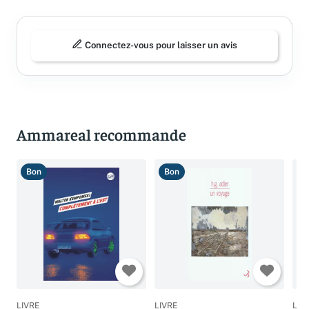
Connectez-vous pour laisser un avis
Ammareal recommande
Bon
Bon
T
LIVRE
LIVRE
LIV