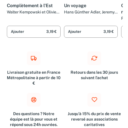
Complètement à l'Est
Un voyage
Co
ma
Walter Kempowski et Olivier
Hans Günther Adler, Jeremy
Mannoni
Adler et Olivier Mannoni
inv
Fra
Man
Ar
de 
Ajouter
3,19 €
Ajouter
3,19 €
A
Livraison gratuite en France
Retours dans les 30 jours
Métropolitaine à partir de 10
suivant l'achat
€
Des questions ? Notre
Jusqu'à 15% du prix de vente
équipe est là pour vous et
reversé aux associations
répond sous 24h ouvrées.
caritatives