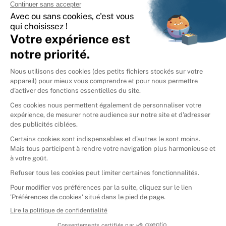
International
🇪🇸
Espagne
🇩🇪
Allemagne
🇮🇹
Italie
Donner vos livres
Ammareal © 2026