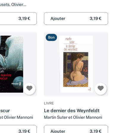
sets, Olivier
ançoise Mancip
3,19 €
Ajouter
3,19 €
Bon
LIVRE
bscur
Le dernier des Weynfeldt
t Olivier Mannoni
Martin Suter et Olivier Mannoni
3,19 €
Ajouter
3,19 €