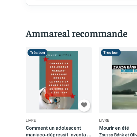
Ammareal recommande
Très bon
Très bon
LIVRE
LIVRE
Comment un adolescent
Mourir en été
maniaco-dépressif inventa la
Zsuzsa Bánk et Oli