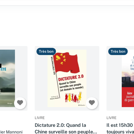
Très bon
Très bon
LIVRE
LIVRE
Dictature 2.0: Quand la
Il est 15h3
Chine surveille son peuple
toujours viv
vier Mannoni