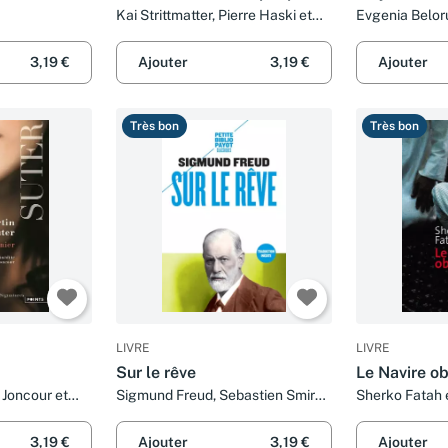
(et demain le monde)
guerre
Kai Strittmatter, Pierre Haski et
Evgenia Beloru
Olivier Mannoni
Mannoni et Fr
3,19 €
Ajouter
3,19 €
Ajouter
Très bon
Très bon
LIVRE
LIVRE
Sur le rêve
Le Navire o
 Joncour et
Sigmund Freud, Sebastien Smirou
Sherko Fatah e
et Olivier Mannoni
3,19 €
Ajouter
3,19 €
Ajouter