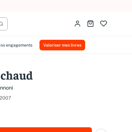
AMMAREAL.
Identifiez-vous
Aller au panier
Lancer la recherche
os engagements
Valoriser mes livres
s chaud
annoni
2007