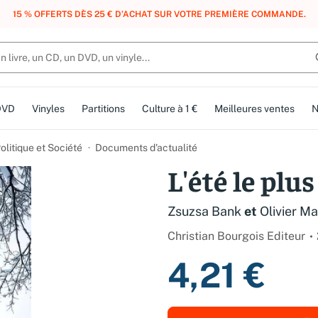
, DES POINTS, DES RÉCOMPENSES :
REJOIGNEZ GRATUITEMENT LE CLUB 
DVD
Vinyles
Partitions
Culture à 1 €
Meilleures ventes
N
olitique et Société
Documents d'actualité
L'été le plu
Zsuzsa Bank
et
Olivier M
Christian Bourgois Editeur
4,21 €