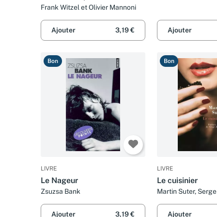
Fraction Armée Rouge au
Frank Witzel et Olivier Mannoni
cours de l'été 1969
Ajouter
3,19 €
Ajouter
Bon
Bon
LIVRE
LIVRE
Le Nageur
Le cuisinier
Zsuzsa Bank
Martin Suter, Serge
Olivier Mannoni
Ajouter
3,19 €
Ajouter