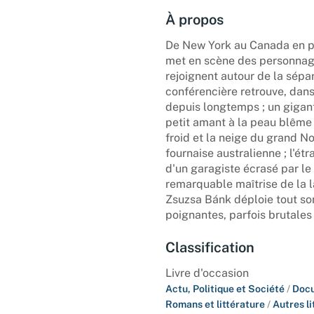
À propos
De New York au Canada en pa
met en scène des personnages
rejoignent autour de la sépar
conférencière retrouve, dans 
depuis longtemps ; un gigan
petit amant à la peau blême
froid et la neige du grand No
fournaise australienne ; l'é
d'un garagiste écrasé par le
remarquable maîtrise de la lan
Zsuzsa Bánk déploie tout son 
poignantes, parfois brutales 
Classification
Livre d'occasion
Actu, Politique et Société
/
Docu
Romans et littérature
/
Autres l