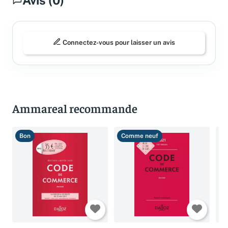
Avis (0)
Connectez-vous pour laisser un avis
Ammareal recommande
Bon
Comme neuf
T