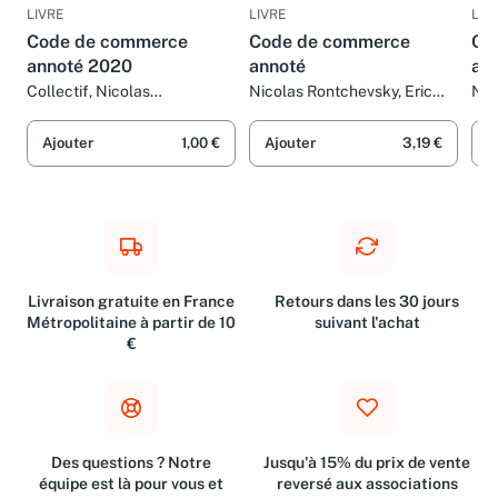
LIVRE
LIVRE
LIV
Code de commerce
Code de commerce
Co
annoté 2020
annoté
an
Collectif, Nicolas
Nicolas Rontchevsky, Eric
Nic
Rontchevsky, Eric Chevrier et
Chevrier et Pascal Pisoni
Che
Pascal Pisoni
Ajouter
1,00 €
Ajouter
3,19 €
A
Livraison gratuite en France
Retours dans les 30 jours
Métropolitaine à partir de 10
suivant l'achat
€
Des questions ? Notre
Jusqu'à 15% du prix de vente