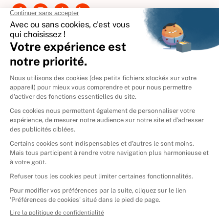
International
🇪🇸
Espagne
🇩🇪
Allemagne
🇮🇹
Italie
Donner vos livres