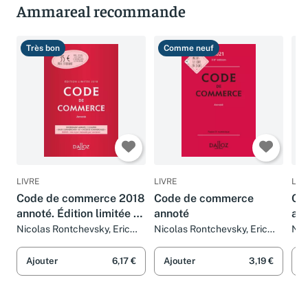
Ammareal recommande
Très bon
Comme neuf
T
LIVRE
LIVRE
LIV
Code de commerce 2018
Code de commerce
Co
annoté. Édition limitée -
annoté
an
113e éd.
Nicolas Rontchevsky, Eric
Nicolas Rontchevsky, Eric
Nic
Chevrier et Pascal Pisoni
Chevrier et Pascal Pisoni
Che
Ajouter
6,17 €
Ajouter
3,19 €
A