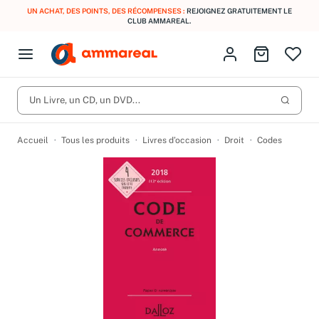
UN ACHAT, DES POINTS, DES RÉCOMPENSES :
REJOIGNEZ GRATUITEMENT LE
CLUB AMMAREAL.
Fermer le menu
Identifiez-vous
Aller au p
Open menu
Livres d’occasion
Lancer 
CD d'occasion
Un Livre, un CD, un DVD...
Produits
Catégories
DVD d'occasion
Accueil
Tous les produits
Livres d’occasion
Droit
Codes
Vinyles d'occasion
Partitions
Culture à 1 €
Vous n'avez pas trouvé l'article que vous cherchiez ?
Activez les notifications dans votre compte pour être alerté dès
Meilleures ventes
qu'il est en stock.
Nos engagements
Créer une alerte