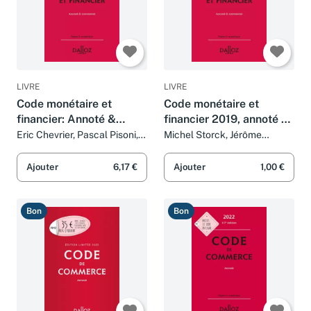
LIVRE
LIVRE
Code monétaire et
Code monétaire et
financier: Annoté &
financier 2019, annoté &
commenté
commenté - 9e ed.
Eric Chevrier, Pascal Pisoni,
Michel Storck, Jérôme
Michel Storck et Jérôme
Lasserre Capdeville, Eric
Lasserre Capdeville
Chevrier et Pascal Pisoni
Ajouter
6,17 €
Ajouter
1,00 €
Bon
Bon