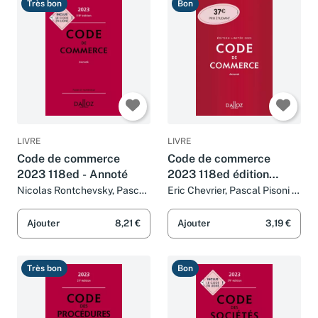
Très bon
Bon
LIVRE
LIVRE
Code de commerce
Code de commerce
2023 118ed - Annoté
2023 118ed édition
limitée - Annoté
Nicolas Rontchevsky, Pascal
Eric Chevrier, Pascal Pisoni et
Pisoni et Eric Chevrier
Nicolas Rontchevsky
Ajouter
8,21 €
Ajouter
3,19 €
Très bon
Bon