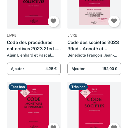
LIVRE
LIVRE
Code des procédures
Code des sociétés 2023
collectives 2023 21ed -
39ed - Annoté et
Annoté & commenté
commenté
Alain Lienhard et Pascal
Bénédicte François, Jean-
Pisoni
Paul Valuet, Alain Lienhard et
Pascal Pisoni
Ajouter
4,28 €
Ajouter
152,00 €
Très bon
Très bon