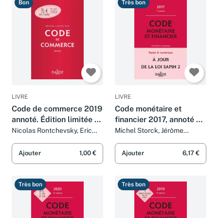
Bon
Très bon
LIVRE
LIVRE
Code de commerce 2019
Code monétaire et
annoté. Édition limitée -
financier 2017, annoté et
114e éd.
commenté - 7e éd.
Nicolas Rontchevsky, Eric
Michel Storck, Jérôme
Chevrier et Pascal Pisoni
Lasserre Capdeville, Eric
Chevrier et Pascal Pisoni
Ajouter
1,00 €
Ajouter
6,17 €
Très bon
Très bon