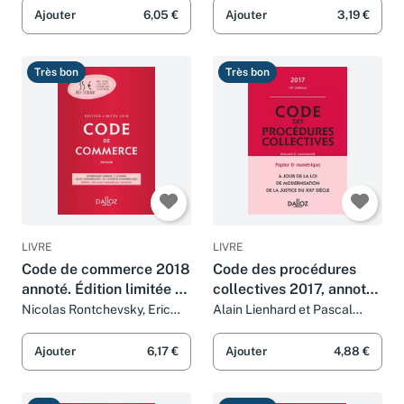
Ajouter
6,05 €
Ajouter
3,19 €
Très bon
Très bon
LIVRE
LIVRE
Code de commerce 2018
Code des procédures
annoté. Édition limitée -
collectives 2017, annoté
113e éd.
et commenté - 15e éd.
Nicolas Rontchevsky, Eric
Alain Lienhard et Pascal
Chevrier et Pascal Pisoni
Pisoni
Ajouter
6,17 €
Ajouter
4,88 €