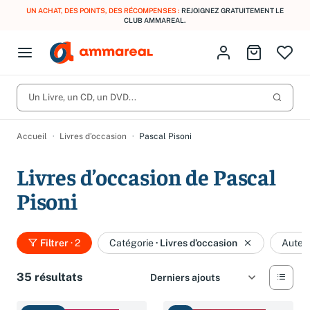
UN ACHAT, DES POINTS, DES RÉCOMPENSES :
REJOIGNEZ GRATUITEMENT LE
CLUB AMMAREAL.
Fermer le menu
Identifiez-vous
Aller au p
Open menu
Livres d’occasion
Lancer 
CD d'occasion
Un Livre, un CD, un DVD...
Produits
Catégories
DVD d'occasion
Accueil
Livres d’occasion
Pascal Pisoni
Vinyles d'occasion
Livres d’occasion de Pascal
Partitions
Pisoni
Culture à 1 €
Vous n'avez pas trouvé l'article que vous cherchiez ?
Activez les notifications dans votre compte pour être alerté dès
Meilleures ventes
qu'il est en stock.
Filtrer
· 2
Catégorie
·
Livres d’occasion
Auteu
Nos engagements
Créer une alerte
35 résultats