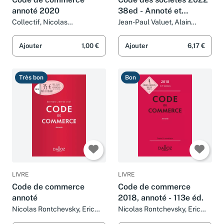
annoté 2020
38ed - Annoté et
commenté
Collectif, Nicolas
Jean-Paul Valuet, Alain
Rontchevsky, Eric Chevrier et
Lienhard, Bénédicte François
Pascal Pisoni
et Pascal Pisoni
Ajouter
1,00 €
Ajouter
6,17 €
Très bon
Bon
LIVRE
LIVRE
Code de commerce
Code de commerce
annoté
2018, annoté - 113e éd.
Nicolas Rontchevsky, Eric
Nicolas Rontchevsky, Eric
Chevrier et Pascal Pisoni
Chevrier et Pascal Pisoni