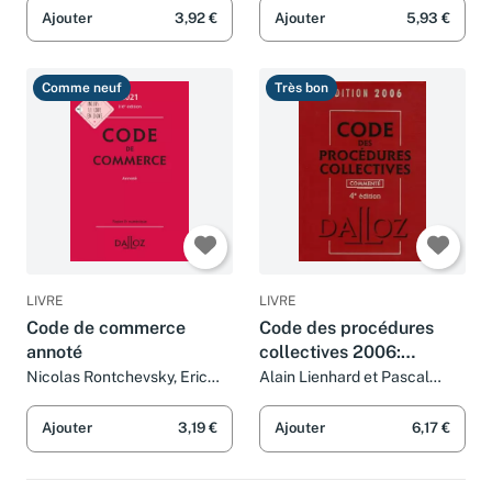
Ajouter
3,92 €
Ajouter
5,93 €
Comme neuf
Très bon
LIVRE
LIVRE
Code de commerce
Code des procédures
annoté
collectives 2006:
Commenté
Nicolas Rontchevsky, Eric
Alain Lienhard et Pascal
Chevrier et Pascal Pisoni
Pisoni
Ajouter
3,19 €
Ajouter
6,17 €