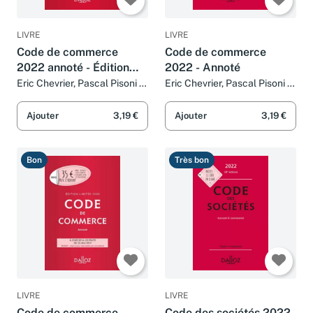
LIVRE
LIVRE
Code de commerce
Code de commerce
2022 annoté - Édition
2022 - Annoté
limitée
Eric Chevrier, Pascal Pisoni et
Eric Chevrier, Pascal Pisoni et
Nicolas Rontchevsky
Nicolas Rontchevsky
Ajouter
3,19 €
Ajouter
3,19 €
Bon
Très bon
LIVRE
LIVRE
Code de commerce
Code des sociétés 2022