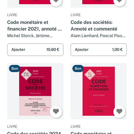
LIVRE
LIVRE
Code monétaire et
Code des sociétés:
financier 2021, annoté &
Annoté et commenté
commenté. 11e éd.
Michel Storck, Jérôme
Alain Lienhard, Pascal Pisoni,
Lasserre Capdeville, Eric
Bénédicte François et Jean-
Chevrier et Pascal Pisoni
Paul Valuet
Ajouter
10,60 €
Ajouter
1,00 €
Bon
Bon
LIVRE
LIVRE
Code des sociétés 2024
Code monétaire et