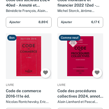
40ed - Annoté et
financier 2022 12ed -
commenté
Annoté et commenté
Bénédicte François, Alain
Michel Storck, Jérôme
Lienhard et Pascal Pisoni
Lasserre Capdeville, Eric
Chevrier et Pascal Pisoni
Ajouter
8,89 €
Ajouter
6,17 €
Bon
Comme neuf
LIVRE
LIVRE
Code de commerce
Code des procédures
2016-111e éd.
collectives 2024, annoté
& commenté. 22e éd..
Nicolas Rontchevsky, Eric
Alain Lienhard et Pascal
Chevrier et Pascal Pisoni
Pisoni