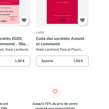
LIVRE
ciétés 2020,
Code des sociétés: Annoté
ommenté - 36e
et commenté
et, Alain Lienhard
Alain Lienhard, Pascal Pisoni,
ni
Bénédicte François et Jean-Paul
Valuet
1,00 €
Ajouter
1,00 €
e est
Jusqu'à 15% du prix de vente
s 24h
reversé aux associations