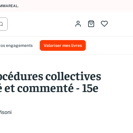
AMMAREAL.
Identifiez-vous
Aller au panier
Lancer la recherche
os engagements
Valoriser mes livres
océdures collectives
é et commenté - 15e
isoni