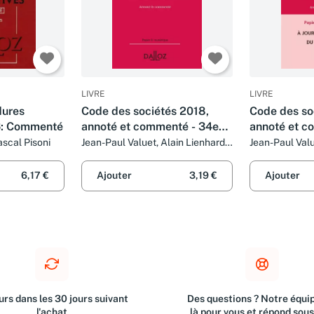
LIVRE
LIVRE
dures
Code des sociétés 2018,
Code des so
6: Commenté
annoté et commenté - 34e
annoté et c
éd.
ed.
ascal Pisoni
Jean-Paul Valuet, Alain Lienhard
Jean-Paul Valu
et Pascal Pisoni
et Pascal Piso
6,17 €
Ajouter
3,19 €
Ajouter
rs dans les 30 jours suivant
Des questions ? Notre équip
l'achat
là pour vous et répond sou