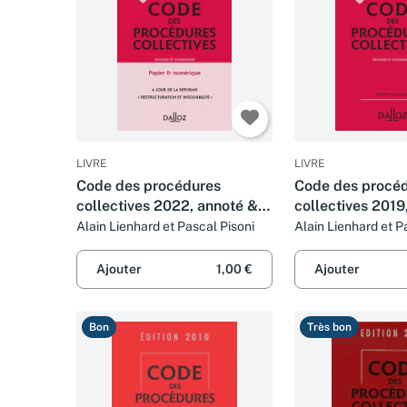
LIVRE
LIVRE
Code des procédures
Code des procé
collectives 2022, annoté &
collectives 2019
commenté. 20e éd.
commenté - 17e 
Alain Lienhard et Pascal Pisoni
Alain Lienhard et P
Ajouter
1,00 €
Ajouter
Bon
Très bon