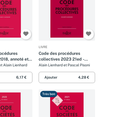
LIVRE
rocédures
Code des procédures
2018, annoté et
collectives 2023 21ed -
16e éd.
Annoté & commenté
et Alain Lienhard
Alain Lienhard et Pascal Pisoni
6,17 €
Ajouter
4,28 €
Très bon