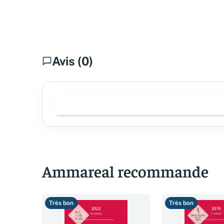
Avis (0)
Ammareal recommande
Très bon
Très bon