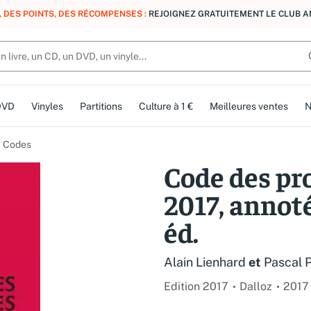
, DES POINTS, DES RÉCOMPENSES :
REJOIGNEZ GRATUITEMENT LE CLUB 
DVD
Vinyles
Partitions
Culture à 1 €
Meilleures ventes
N
Codes
Code des pr
2017, annot
éd.
Alain Lienhard
et
Pascal P
Edition 2017
Dalloz
2017