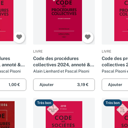
LIVRE
LIVRE
dures
Code des procédures
Code des p
, annoté &
collectives 2024, annoté &
collectives 
ed.
commenté. 22e éd..
commenté - 
ascal Pisoni
Alain Lienhard et Pascal Pisoni
Pascal Pisoni 
1,00 €
Ajouter
3,19 €
Ajouter
Très bon
Très bon