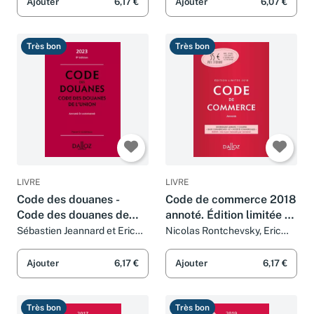
Chevrier et Pascal Pisoni
Ajouter
6,17 €
Ajouter
6,07 €
Très bon
Très bon
LIVRE
LIVRE
Code des douanes -
Code de commerce 2018
Code des douanes de
annoté. Édition limitée -
l'union 2023 8ed -
113e éd.
Sébastien Jeannard et Eric
Nicolas Rontchevsky, Eric
Chevrier
Chevrier et Pascal Pisoni
Annoté & commenté
Ajouter
6,17 €
Ajouter
6,17 €