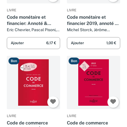
LIVRE
LIVRE
Code monétaire et
Code monétaire et
financier: Annoté &
financier 2019, annoté &
commenté
commenté - 9e ed.
Eric Chevrier, Pascal Pisoni,
Michel Storck, Jérôme
Michel Storck et Jérôme
Lasserre Capdeville, Eric
Lasserre Capdeville
Chevrier et Pascal Pisoni
Ajouter
6,17 €
Ajouter
1,00 €
Bon
Bon
LIVRE
LIVRE
Code de commerce
Code de commerce