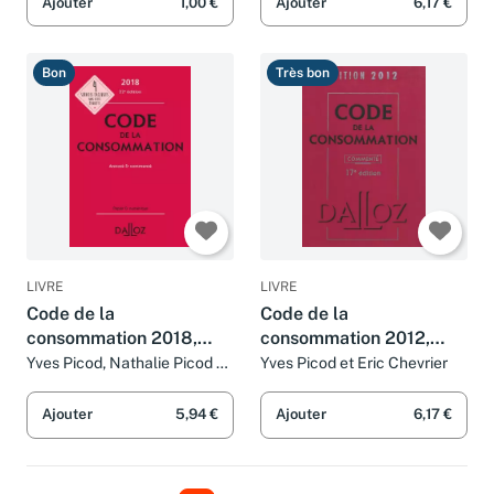
Pascal Pisoni
Ajouter
1,00 €
Ajouter
6,17 €
Bon
Très bon
LIVRE
LIVRE
Code de la
Code de la
consommation 2018,
consommation 2012,
annoté et commenté -
commenté 17e éd.:
Yves Picod, Nathalie Picod et
Yves Picod et Eric Chevrier
Eric Chevrier
22e éd.
Codes Dalloz
Professionnels
Ajouter
5,94 €
Ajouter
6,17 €