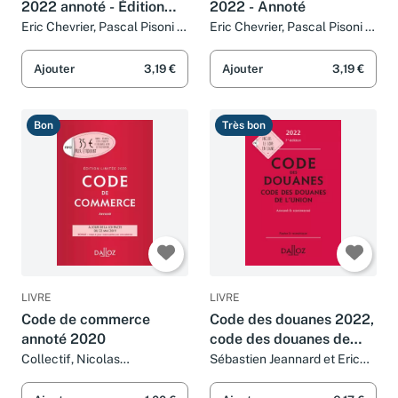
2022 annoté - Édition
2022 - Annoté
limitée
Eric Chevrier, Pascal Pisoni et
Eric Chevrier, Pascal Pisoni et
Nicolas Rontchevsky
Nicolas Rontchevsky
Ajouter
3,19 €
Ajouter
3,19 €
Bon
Très bon
LIVRE
LIVRE
Code de commerce
Code des douanes 2022,
annoté 2020
code des douanes de
l'union annoté &
Collectif, Nicolas
Sébastien Jeannard et Eric
Rontchevsky, Eric Chevrier et
Chevrier
commenté. 7e éd.