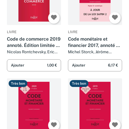
LIVRE
LIVRE
Code de commerce 2019
Code monétaire et
annoté. Édition limitée -
financier 2017, annoté et
114e éd.
commenté - 7e éd.
Nicolas Rontchevsky, Eric
Michel Storck, Jérôme
Chevrier et Pascal Pisoni
Lasserre Capdeville, Eric
Chevrier et Pascal Pisoni
Ajouter
1,00 €
Ajouter
6,17 €
Très bon
Très bon