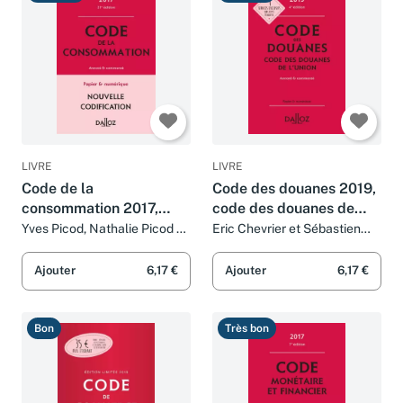
Très bon
Très bon
LIVRE
LIVRE
Code de la
Code des douanes 2019,
consommation 2017,
code des douanes de
annoté et commenté -
l'union annoté &
Yves Picod, Nathalie Picod et
Eric Chevrier et Sébastien
Eric Chevrier
Jeannard
21e éd.
commenté - 4e ed.
Ajouter
6,17 €
Ajouter
6,17 €
Bon
Très bon