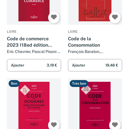
LIVRE
LIVRE
Code de commerce
Code de la
2023 118ed édition
Consommation
limitée - Annoté
Eric Chevrier, Pascal Pisoni et
François Baraton,
Nicolas Rontchevsky
Emmanuelle Allain et Eric
Chevrier
Ajouter
3,19 €
Ajouter
19,48 €
Bon
Très bon