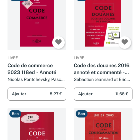
Très bon
Bon
LIVRE
LIVRE
Code de commerce
Code des douanes 2016,
2023 118ed - Annoté
annoté et commenté -
1re édition: Code des
Nicolas Rontchevsky, Pascal
Sébastien Jeannard et Eric
Pisoni et Eric Chevrier
Chevrier
Douanes de l'Union
Ajouter
8,27 €
Ajouter
11,68 €
Bon
Bon