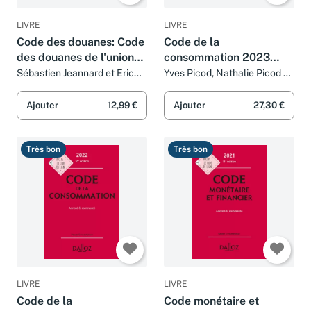
LIVRE
LIVRE
Code des douanes: Code
Code de la
des douanes de l'union
consommation 2023
annoté & commenté
27ed - Annoté et
Sébastien Jeannard et Eric
Yves Picod, Nathalie Picod et
Chevrier
Eric Chevrier
commenté
Ajouter
12,99 €
Ajouter
27,30 €
Très bon
Très bon
LIVRE
LIVRE
Code de la
Code monétaire et