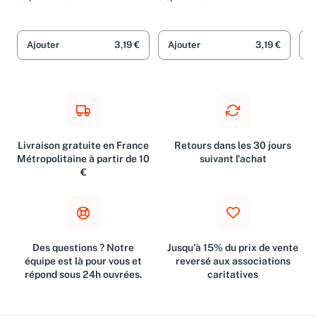
Sophie Rollet
Sophie Rollet
Hen
Ajouter
3,19 €
Ajouter
3,19 €
A
Livraison gratuite en France
Retours dans les 30 jours
Métropolitaine à partir de 10
suivant l'achat
€
Des questions ? Notre
Jusqu'à 15% du prix de vente
équipe est là pour vous et
reversé aux associations
répond sous 24h ouvrées.
caritatives