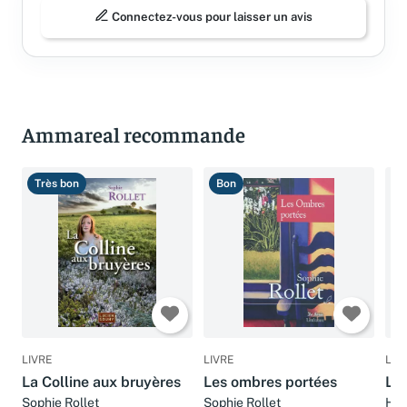
Connectez-vous pour laisser un avis
Ammareal recommande
Très bon
Bon
T
LIVRE
LIVRE
LIV
La Colline aux bruyères
Les ombres portées
L'a