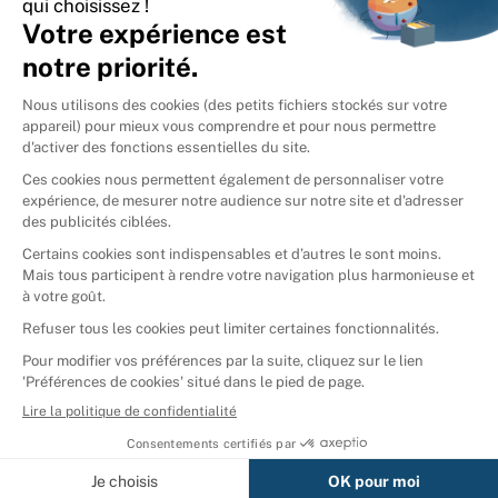
International
🇪🇸
Espagne
🇩🇪
Allemagne
🇮🇹
Italie
Donner vos livres
Ammareal © 2026
Afficher tous les résultats