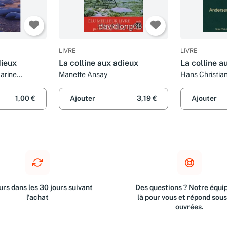
LIVRE
LIVRE
dieux
La colline aux adieux
La colline au
arine
Manette Ansay
Hans Christia
1,00 €
Ajouter
3,19 €
Ajouter
rs dans les 30 jours suivant
Des questions ? Notre équip
l'achat
là pour vous et répond sou
ouvrées.