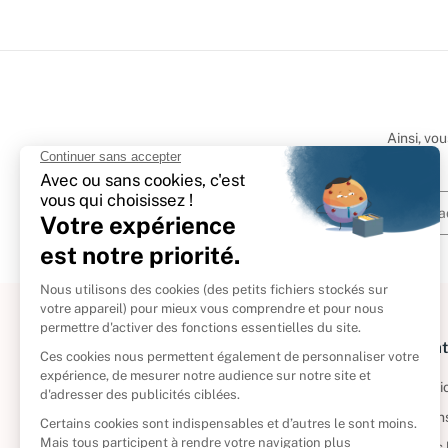
Ainsi, vo
À propos
Informat
Politique de retour
Informatio
Reprendre vos livres
Condition
Qui sommes-nous ?
Mentions 