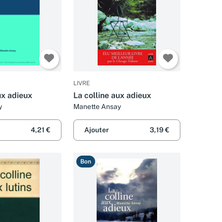
LIVRE
ux adieux
La colline aux adieux
y
Manette Ansay
4,21 €
Ajouter
3,19 €
Bon