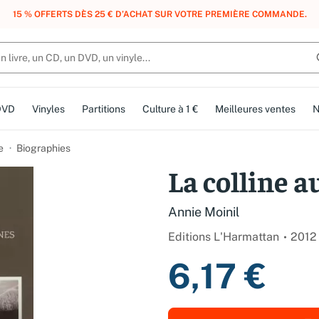
, DES POINTS, DES RÉCOMPENSES :
REJOIGNEZ GRATUITEMENT LE CLUB 
DVD
Vinyles
Partitions
Culture à 1 €
Meilleures ventes
N
e
Biographies
La colline a
Annie Moinil
Editions L'Harmattan
2012
6,17 €