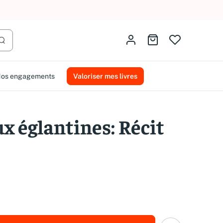
AMMAREAL.
Identifiez-vous
Aller au panier
Lancer la recherche
os engagements
Valoriser mes livres
ux églantines: Récit