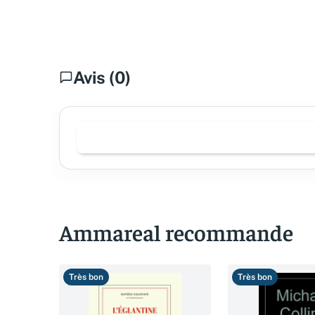
Avis (0)
Ammareal recommande
Très bon
Très bon