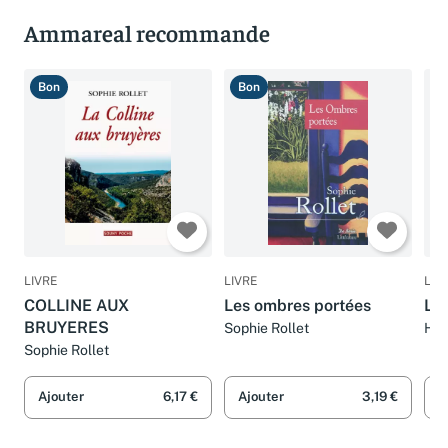
Ammareal recommande
Bon
Bon
T
LIVRE
LIVRE
LIV
COLLINE AUX
Les ombres portées
L'a
BRUYERES
Sophie Rollet
Hen
Sophie Rollet
Ajouter
6,17 €
Ajouter
3,19 €
A