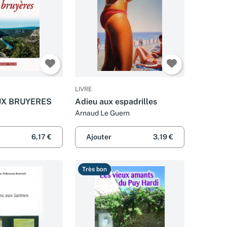
LIVRE
UX BRUYERES
Adieu aux espadrilles
Arnaud Le Guern
6,17 €
Ajouter
3,19 €
Très bon