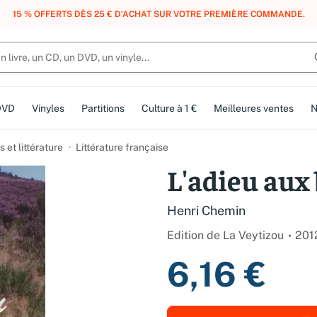
, DES POINTS, DES RÉCOMPENSES :
REJOIGNEZ GRATUITEMENT LE CLUB 
DVD
Vinyles
Partitions
Culture à 1 €
Meilleures ventes
N
et littérature
Littérature française
L'adieu aux
Henri Chemin
Edition de La Veytizou
201
6,16 €