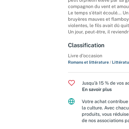
petit orphelin élevé par sa 
compagnon du vent et amour
Le temps s'était écoulé... Un
bruyères mauves et flamboya
violentes, le fils avait dû qui
Un jour, peut-être, il reviend
Classification
Livre d'occasion
Romans et littérature
/
Littérat
Jusqu'à 15 % de vos ac
En savoir plus
Votre achat contribue 
la culture. Avec chacu
produits, vous réduise
de nos associations pa