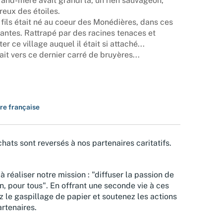
grand-mère avait grandi là, un rien sauvageon,
eux des étoiles.
 fils était né au coeur des Monédières, dans ces
ntes. Rattrapé par des racines tenaces et
tter ce village auquel il était si attaché...
rait vers ce dernier carré de bruyères...
ure française
hats sont reversés à nos partenaires caritatifs.
à réaliser notre mission : "diffuser la passion de
n, pour tous". En offrant une seconde vie à ces
z le gaspillage de papier et soutenez les actions
rtenaires.