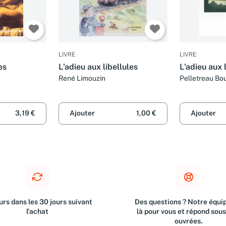
LIVRE
LIVRE
es
L'adieu aux libellules
L'adieu aux
René Limouzin
Pelletreau Bo
3,19 €
Ajouter
1,00 €
Ajouter
rs dans les 30 jours suivant
Des questions ? Notre équip
l'achat
là pour vous et répond sou
ouvrées.