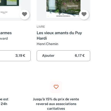
LIVRE
 larmes
Les vieux amants du Puy
Hardi
uvard
Henri Chemin
3,19 €
Ajouter
6,17 €
e est
Jusqu'à 15% du prix de vente
s 24h
reversé aux associations
caritatives