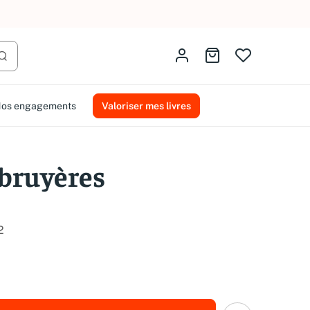
AMMAREAL.
Identifiez-vous
Aller au panier
Lancer la recherche
os engagements
Valoriser mes livres
 bruyères
2