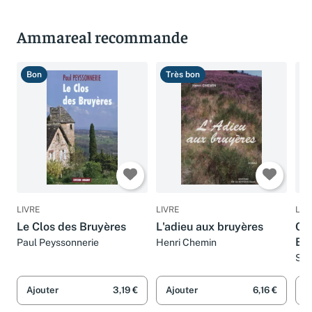
Ammareal recommande
Bon
Très bon
B
LIVRE
LIVRE
LIV
Le Clos des Bruyères
L'adieu aux bruyères
CO
BR
Paul Peyssonnerie
Henri Chemin
Sop
Ajouter
3,19 €
Ajouter
6,16 €
A