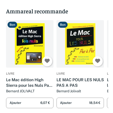
Ammareal recommande
Bon
Bon
B
LIVRE
LIVRE
LIV
Le Mac édition High
LE MAC POUR LES NULS
Le 
Sierra pour les Nuls Pas
PAS A PAS
les
à Pas
édi
Bernard JOLIVALT
Bernard Jolivalt
Ber
Ajouter
6,07 €
Ajouter
18,54 €
A