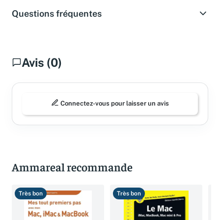
Questions fréquentes
Avis (0)
Connectez-vous pour laisser un avis
Ammareal recommande
Très bon
Très bon
T