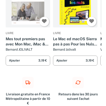
LIVRE
LIVRE
LIV
Mes tout premiers pas
Le Mac ed macOS Sierra
Mes
avec Mon Mac, iMac &
pas à pas Pour les Nuls:
av
MacBook 2e édition
iMac, MacBook, Mac
Bernard JOLIVALT
Bernard Jolivalt
Val
mini & Pro
Ajouter
3,19 €
Ajouter
3,19 €
A
Livraison gratuite en France
Retours dans les 30 jours
Métropolitaine à partir de 10
suivant l'achat
€