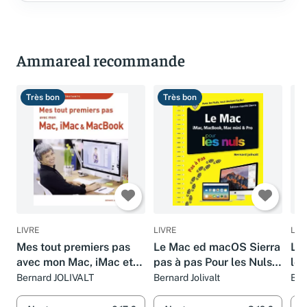
Ammareal recommande
Très bon
Très bon
B
LIVRE
LIVRE
LIV
Mes tout premiers pas
Le Mac ed macOS Sierra
Le 
avec mon Mac, iMac et
pas à pas Pour les Nuls:
les
MacBook
iMac, MacBook, Mac
édi
Bernard JOLIVALT
Bernard Jolivalt
Ber
mini & Pro