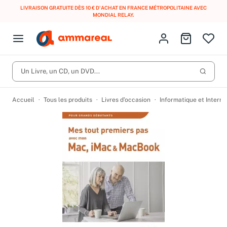
LIVRAISON GRATUITE DÈS 10 € D'ACHAT EN FRANCE MÉTROPOLITAINE AVEC
MONDIAL RELAY
.
Fermer le menu
Identifiez-vous
Aller au p
Open menu
Livres d’occasion
Lancer 
CD d'occasion
Un Livre, un CD, un DVD...
Produits
Catégories
DVD d'occasion
Accueil
Tous les produits
Livres d’occasion
Informatique et Interne
Vinyles d'occasion
Partitions
Culture à 1 €
Vous n'avez pas trouvé l'article que vous cherchiez ?
Activez les notifications dans votre compte pour être alerté dès
Meilleures ventes
qu'il est en stock.
Nos engagements
Créer une alerte