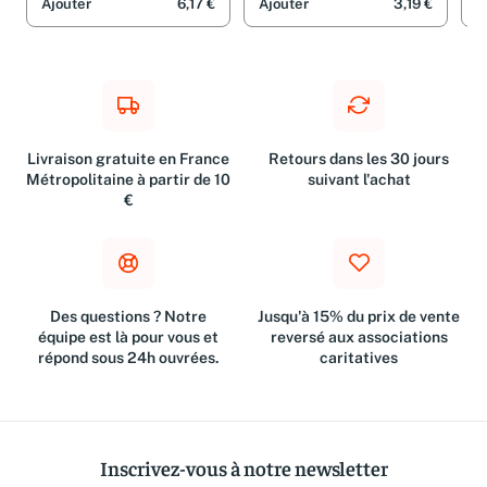
Ajouter
6,17 €
Ajouter
3,19 €
A
Livraison gratuite en France
Retours dans les 30 jours
Métropolitaine à partir de 10
suivant l'achat
€
Des questions ? Notre
Jusqu'à 15% du prix de vente
équipe est là pour vous et
reversé aux associations
répond sous 24h ouvrées.
caritatives
Inscrivez-vous à notre newsletter