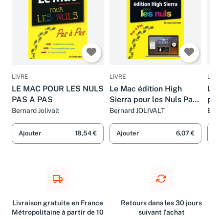
LIVRE
LIVRE
LIV
LE MAC POUR LES NULS
Le Mac édition High
Le
PAS A PAS
Sierra pour les Nuls Pas
pas
à Pas
iM
Bernard Jolivalt
Bernard JOLIVALT
Ber
min
Ajouter
18,54 €
Ajouter
6,07 €
A
Livraison gratuite en France
Retours dans les 30 jours