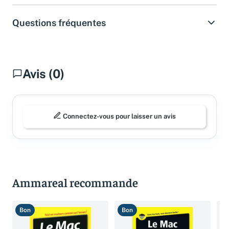
Questions fréquentes
Avis (0)
Connectez-vous pour laisser un avis
Ammareal recommande
Bon
Bon
T