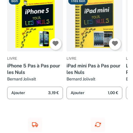
Bon
Très bon
B
LIVRE
LIVRE
LIV
iPhone 5 Pas à Pas pour
iPad mini Pas à Pas pour
LE
les Nuls
les Nuls
PA
Bernard Jolivalt
Bernard Jolivalt
Ber
Ajouter
3,19 €
Ajouter
1,00 €
A