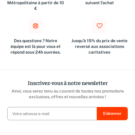
Livraison gratuite en France
Retours dans les 30 jours
Métropolitaine à partir de 10
suivant l'achat
€
Des questions ? Notre
Jusqu'à 15% du prix de vente
équipe est là pour vous et
reversé aux associations
répond sous 24h ouvrées.
caritatives
Inscrivez-vous à notre newsletter
Ainsi, vous serez tenu au courant de toutes nos promotions
exclusives, offres et nouvelles arrivées !