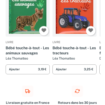
LIVRE
LIVRE
LIV
Bébé touche-à-tout - Les
Bébé touche-à-tout - Les
Béb
animaux sauvages
tracteurs
fer
ave
Léa Thomatteo
Léa Thomatteo
Del
Tho
Dès
Ajouter
3,19 €
Ajouter
3,25 €
A