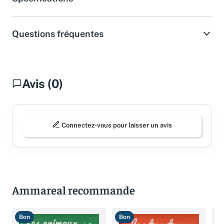
Spécifications
Questions fréquentes
Avis (0)
Connectez-vous pour laisser un avis
Ammareal recommande
Bon
Bon
B