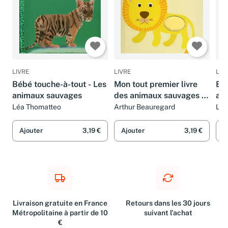
LIVRE
LIVRE
LIV
Bébé touche-à-tout - Les
Mon tout premier livre
Béb
animaux sauvages
des animaux sauvages à
an
toucher
Léa Thomatteo
Arthur Beauregard
Léa
Ajouter
3,19 €
Ajouter
3,19 €
A
Livraison gratuite en France
Retours dans les 30 jours
Métropolitaine à partir de 10
suivant l'achat