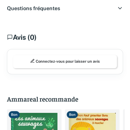
Questions fréquentes
Avis (0)
Connectez-vous pour laisser un avis
Ammareal recommande
Bon
Bon
T