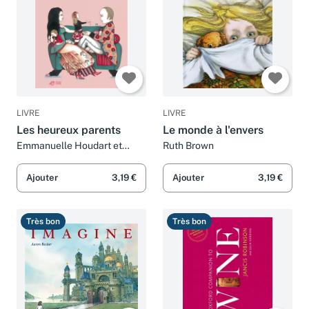
LIVRE
LIVRE
Les heureux parents
Le monde à l'envers
Emmanuelle Houdart et
Ruth Brown
Laëtitia Bourget
Ajouter
3,19 €
Ajouter
3,19 €
Très bon
Très bon