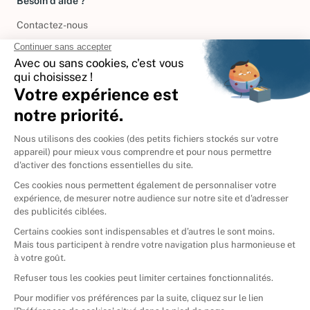
Besoin d'aide ?
Contactez-nous
International
🇪🇸
Espagne
🇩🇪
Allemagne
🇮🇹
Italie
Donner vos livres