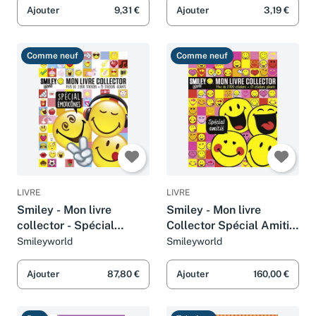
Ajouter
9,31 €
Ajouter
3,19 €
Comme neuf
Comme neuf
LIVRE
LIVRE
Smiley - Mon livre
Smiley - Mon livre
collector - Spécial
Collector Spécial Amitié
Emoticônes - Avec plus
- Avec plus de 2 800
Smileyworld
Smileyworld
de 2 800 stickers - Dès 6
stickers - Dès 6 ans
ans
Ajouter
87,80 €
Ajouter
160,00 €