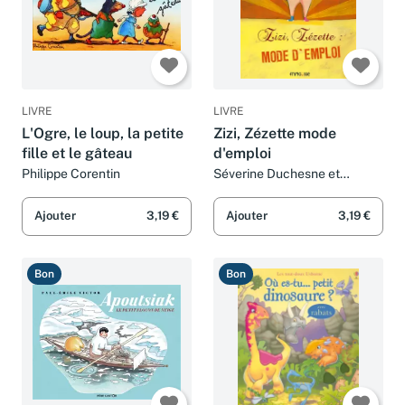
LIVRE
LIVRE
L'Ogre, le loup, la petite
Zizi, Zézette mode
fille et le gâteau
d'emploi
Philippe Corentin
Séverine Duchesne et
Michaël Escoffier
Ajouter
3,19 €
Ajouter
3,19 €
Bon
Bon