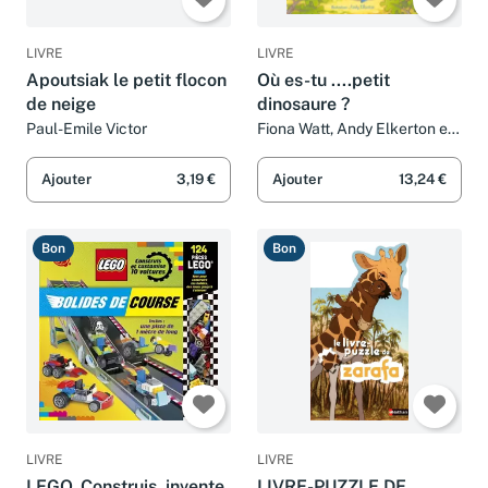
LIVRE
LIVRE
Apoutsiak le petit flocon
Où es-tu ....petit
de neige
dinosaure ?
Paul-Emile Victor
Fiona Watt, Andy Elkerton et
Lorraine Beurton-sharp
Ajouter
3,19 €
Ajouter
13,24 €
Bon
Bon
LIVRE
LIVRE
LEGO, Construis, invente,
LIVRE-PUZZLE DE