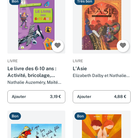
Bon
Très bon
LIVRE
LIVRE
Le livre des 6-10 ans :
L'Asie
Activité, bricolage,
Elizabeth Dalby et Nathalie
Chaput
Création
Nathalie Auzeméry, Maïté
Balart, Denis Cauquetoux,
Marie Chevalier et Collectif
Ajouter
3,19 €
Ajouter
4,88 €
Bon
Bon