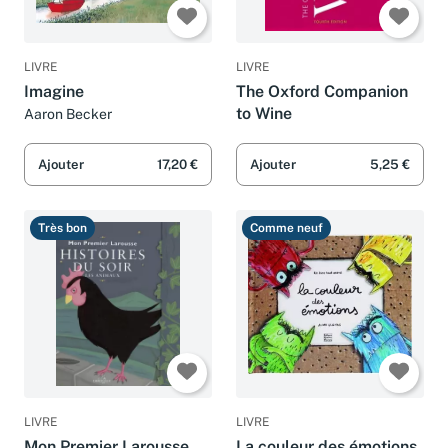
LIVRE
LIVRE
Imagine
The Oxford Companion
to Wine
Aaron Becker
Ajouter
17,20 €
Ajouter
5,25 €
Très bon
Comme neuf
LIVRE
LIVRE
Mon Premier Larousse
La couleur des émotions