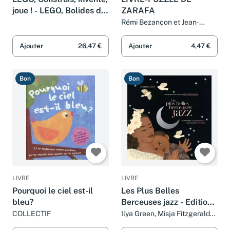
joue ! - LEGO, Bolides de
ZARAFA
course
Rémi Bezançon et Jean-
Christophe Lie
Ajouter
26,47 €
Ajouter
4,47 €
Bon
Bon
LIVRE
LIVRE
Pourquoi le ciel est-il
Les Plus Belles
bleu?
Berceuses jazz - Edition
classique
COLLECTIF
Ilya Green, Misja Fitzgerald
Michel et Valérie Rouzeau