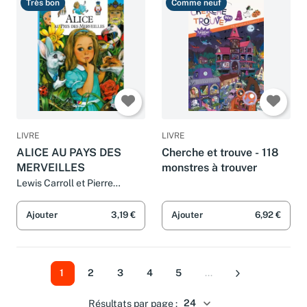
Très bon
Comme neuf
LIVRE
LIVRE
ALICE AU PAYS DES
Cherche et trouve - 118
MERVEILLES
monstres à trouver
Lewis Carroll et Pierre
Couronne
Ajouter
3,19 €
Ajouter
6,92 €
1
2
3
4
5
...
Suivant
Résultats par page :