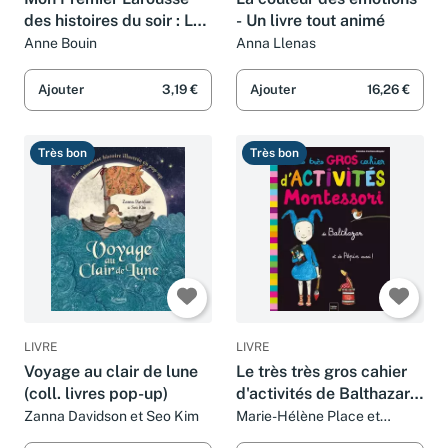
des histoires du soir : Les
- Un livre tout animé
animaux
Anne Bouin
Anna Llenas
Ajouter
3,19 €
Ajouter
16,26 €
Très bon
Très bon
LIVRE
LIVRE
Voyage au clair de lune
Le très très gros cahier
(coll. livres pop-up)
d'activités de Balthazar -
pédagogie Montessori
Zanna Davidson et Seo Kim
Marie-Hélène Place et
Caroline Fontaine-Riquier