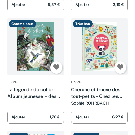
Ajouter
5,37 €
Ajouter
3,19 €
Comme neuf
Très bon
LIVRE
LIVRE
La légende du colibri –
Cherche et trouve des
Album jeunesse – dès 4
tout-petits - Chez les
ans
animaux
Sophie ROHRBACH
Ajouter
11,76 €
Ajouter
6,27 €