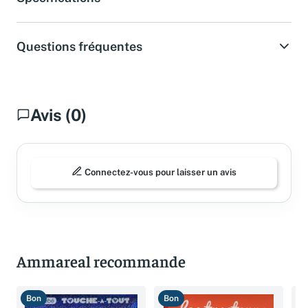
Questions fréquentes
Avis (0)
Connectez-vous pour laisser un avis
Ammareal recommande
Bon
Bon
T