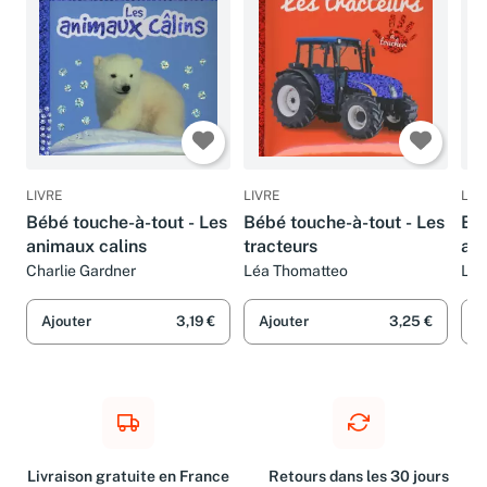
LIVRE
LIVRE
LIV
Bébé touche-à-tout - Les
Bébé touche-à-tout - Les
Béb
animaux calins
tracteurs
an
Charlie Gardner
Léa Thomatteo
Léa
Ajouter
3,19 €
Ajouter
3,25 €
A
Livraison gratuite en France
Retours dans les 30 jours