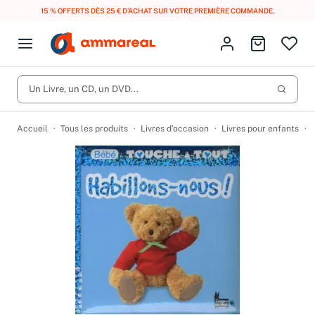
15 % OFFERTS DÈS 25 € D’ACHAT SUR VOTRE PREMIÈRE COMMANDE.
Fermer le menu
Identifiez-vous
Aller au p
Open menu
Livres d’occasion
Lancer 
Un Livre, un CD, un DVD...
CD d'occasion
Produits
Catégories
DVD d'occasion
Accueil
Tous les produits
Livres d’occasion
Livres pour enfants
Vinyles d'occasion
Partitions
Culture à 1 €
Vous n'avez pas trouvé l'article que vous cherchiez ?
Activez les notifications dans votre compte pour être alerté dès
Meilleures ventes
qu'il est en stock.
Nos engagements
Créer une alerte