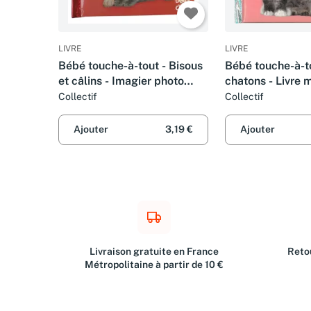
LIVRE
LIVRE
Bébé touche-à-tout - Bisous
Bébé touche-à-to
et câlins - Imagier photo
chatons - Livre 
avec matières à toucher -
bébé - Imagier p
Collectif
Collectif
Dès 12 mois
toucher - Dès 12
Ajouter
3,19 €
Ajouter
Livraison gratuite en France
Retou
Métropolitaine à partir de 10 €