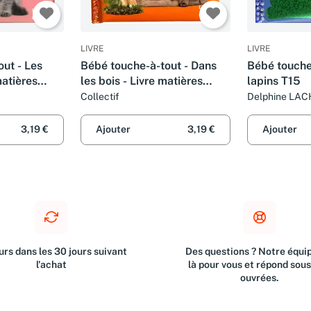
LIVRE
LIVRE
ut - Les
Bébé touche-à-tout - Dans
Bébé touche-
matières
les bois - Livre matières
lapins T15
hoto à
bébé - Imagier photo avec
Collectif
Delphine LA
 mois
matières à toucher - Dès 12
mois
3,19 €
Ajouter
3,19 €
Ajouter
rs dans les 30 jours suivant
Des questions ? Notre équip
l'achat
là pour vous et répond sou
ouvrées.