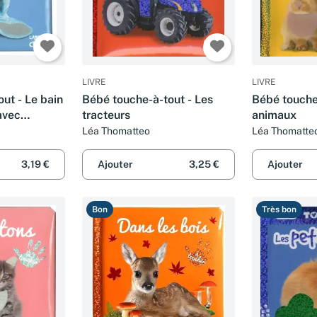
LIVRE
LIVRE
ut - Le bain
Bébé touche-à-tout - Les
Bébé touche
avec
tracteurs
animaux
er - Dès 12
Léa Thomatteo
Léa Thomatte
3,19 €
Ajouter
3,25 €
Ajouter
Bon
Très bon