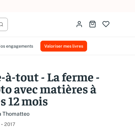
AMMAREAL.
Identifiez-vous
Aller au panier
Lancer la recherche
os engagements
Valoriser mes livres
à-tout - La ferme -
to avec matières à
s 12 mois
a Thomatteo
2017