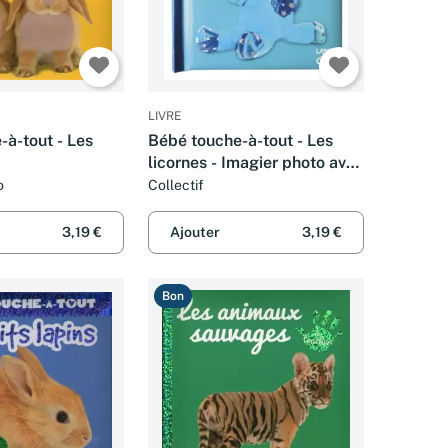
LIVRE
-à-tout - Les
Bébé touche-à-tout - Les
licornes - Imagier photo avec
matières à toucher - Féerie -
o
Collectif
Dès 12 mois
3,19 €
Ajouter
3,19 €
Bon