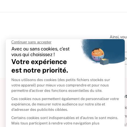
Ainsi, vo
À propos
Informat
Politique de retour
Informatio
Reprendre vos livres
Condition
Qui sommes-nous ?
Mentions 