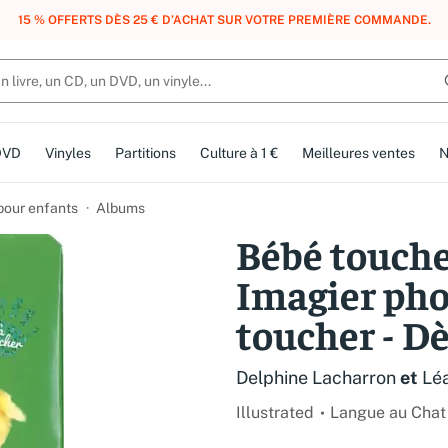
, DES POINTS, DES RÉCOMPENSES :
REJOIGNEZ GRATUITEMENT LE CLUB 
DVD
Vinyles
Partitions
Culture à 1 €
Meilleures ventes
N
 pour enfants
Albums
Bébé touche-
Imagier pho
toucher - Dè
Delphine Lacharron
et
Lé
Illustrated
Langue au Chat