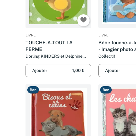
LIVRE
LIVRE
TOUCHE-A-TOUT LA
Bébé touche-à-to
FERME
- Imagier photo 
matières à touch
Dorling KINDERS et Delphine
Collectif
LACHARRON
mois
Ajouter
1,00 €
Ajouter
Bon
Bon