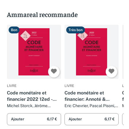
Ammareal recommande
Bon
Très bon
T
LIVRE
LIVRE
LIV
Code monétaire et
Code monétaire et
Co
financier 2022 12ed -
financier: Annoté &
fin
Annoté et commenté
commenté
co
Michel Storck, Jérôme
Eric Chevrier, Pascal Pisoni,
Mic
Lasserre Capdeville, Eric
Michel Storck et Jérôme
Las
Chevrier et Pascal Pisoni
Lasserre Capdeville
Che
Ajouter
6,17 €
Ajouter
6,17 €
A