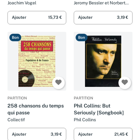
Blattspiel für Gitarristen:
Interessante und
Joachim Vogel
Jeromy Bessler et Norbert
Opgenoorth
Gehörbildung und
amüsante Fragen aus
Blattspiel-
der Musikwelt
Ajouter
15,73 €
Ajouter
3,19 €
Trainingsprogramm für
Gitarristen
Bon
Bon
PARTITION
PARTITION
258 chansons du temps
Phil Collins: But
qui passe
Seriously [Songbook]
Collectif
Phil Collins
Ajouter
3,19 €
Ajouter
21,45 €