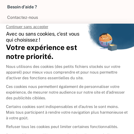
Besoin d'aide ?
Contactez-nous
International
🇪🇸
Espagne
🇩🇪
Allemagne
🇮🇹
Italie
Donner vos livres