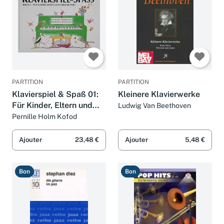
PARTITION
PARTITION
Klavierspiel & Spaß 01:
Kleinere Klavierwerke
Für Kinder, Eltern und
Ludwig Van Beethoven
Großeltern: inkl.
Pernille Holm Kofod
Tastenschablone
(passend für alle
Ajouter
23,48 €
Ajouter
5,48 €
Klaviere/Keyboards mit
normal
Bon
Bon