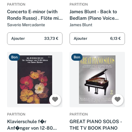
PARTITION
PARTITION
Concerto E-minor (with
James Blunt - Back to
Rondo Russo) . Flöte mit
Bedlam (Piano Voice
Begleitung.
Guitar)
Saverio Mercadante
James Blunt
Ajouter
33,73 €
Ajouter
6,13 €
Bon
Bon
PARTITION
PARTITION
Klavierschule f�r
GREAT PIANO SOLOS -
Anf�nger von 12-80
THE TV BOOK PIANO