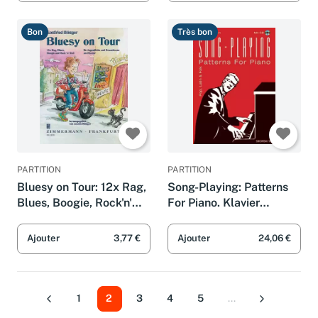
Bon
Très bon
PARTITION
PARTITION
Bluesy on Tour: 12x Rag,
Song-Playing: Patterns
Blues, Boogie, Rock'n'
For Piano. Klavier
Roll für Jugendliche und
(Keyboard).
Erwachsene. Klavier.
Ajouter
3,77 €
Ajouter
24,06 €
1
2
3
4
5
...
Précédent
Suivant