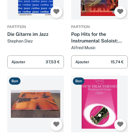
PARTITION
PARTITION
Die Gitarre im Jazz
Pop Hits for the
Instrumental Soloist:
Stephan Diez
(incl. CD)
Alfred Music
Ajouter
37,53 €
Ajouter
15,74 €
Bon
Bon