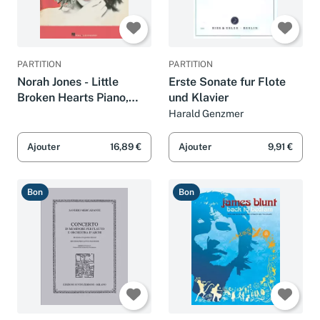
PARTITION
PARTITION
Norah Jones - Little
Erste Sonate fur Flote
Broken Hearts Piano,
und Klavier
Vocal and Guitar Chords
Harald Genzmer
Ajouter
16,89 €
Ajouter
9,91 €
Bon
Bon