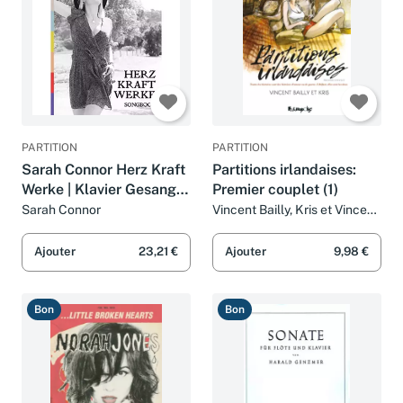
PARTITION
PARTITION
Sarah Connor Herz Kraft
Partitions irlandaises:
Werke | Klavier Gesang
Premier couplet (1)
Gitarre Noten für
Sarah Connor
Vincent Bailly, Kris et Vincent
Bailly
Mittelstufe Songbook |
17 Album Songs + Bonus
Ajouter
23,21 €
Ajouter
9,98 €
Titel | Musikbuch
Bon
Bon