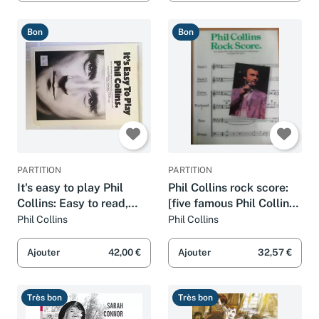
Bon
Bon
PARTITION
PARTITION
It's easy to play Phil
Phil Collins rock score:
Collins: Easy to read,
[five famous Phil Collins
simplified arrangements
songs scored for small
Phil Collins
Phil Collins
of fifteen songs
groups]
Ajouter
42,00 €
Ajouter
32,57 €
Très bon
Très bon