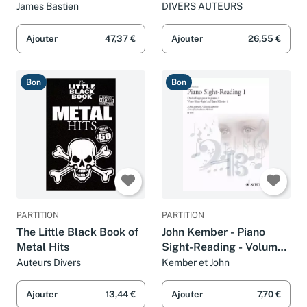
Jahren. Heft
James Bastien
DIVERS AUTEURS
Ajouter
47,37 €
Ajouter
26,55 €
Bon
Bon
PARTITION
PARTITION
The Little Black Book of
John Kember - Piano
Metal Hits
Sight-Reading - Volume
1: A Fresh Approach
Auteurs Divers
Kember et John
Ajouter
13,44 €
Ajouter
7,70 €