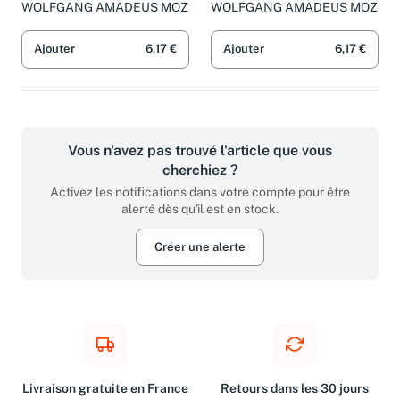
Solennes De Confessore
POCHE+CD
WOLFGANG AMADEUS MOZ
WOLFGANG AMADEUS MOZ
K339 - Vocal Score
Ajouter
6,17 €
Ajouter
6,17 €
Vous n'avez pas trouvé l'article que vous
cherchiez ?
Activez les notifications dans votre compte pour être
alerté dès qu'il est en stock.
Créer une alerte