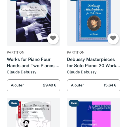
Bon
Bon
PARTITION
PARTITION
Works for Piano Four
Debussy Masterpieces
Hands and Two Pianos,
for Solo Piano: 20 Works
Series One (Dover
(Dover Classical Piano
Claude Debussy
Claude Debussy
Classical Piano Music:
Music)
Four Hands)
Ajouter
29,49 €
Ajouter
15,64 €
Bon
Bon