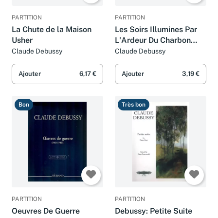
PARTITION
PARTITION
La Chute de la Maison
Les Soirs Illumines Par
Usher
L'Ardeur Du Charbon
(PIANO)
Claude Debussy
Claude Debussy
Ajouter
6,17 €
Ajouter
3,19 €
Bon
Très bon
PARTITION
PARTITION
Oeuvres De Guerre
Debussy: Petite Suite