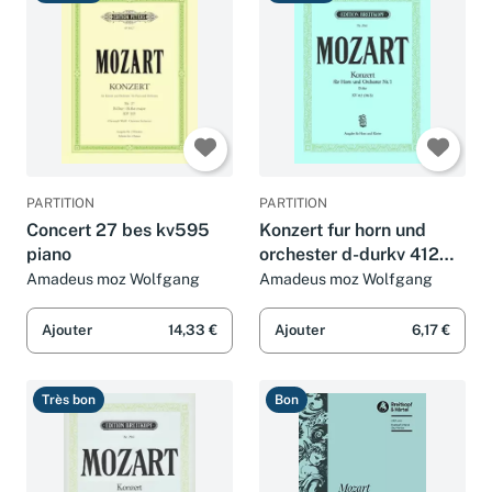
PARTITION
PARTITION
Concert 27 bes kv595
Konzert fur horn und
piano
orchester d-durkv 412
(386 b) cor
Amadeus moz Wolfgang
Amadeus moz Wolfgang
Ajouter
14,33 €
Ajouter
6,17 €
Très bon
Bon