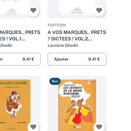
PARTITION
MARQUES.. PRETS
A VOS MARQUES.. PRETS
ES ! VOL.1
? DICTEES ! VOL.2
GES
CORRIGES
 Ghedin
Lauriane Ghedin
er
9,41 €
Ajouter
9,41 €
Bon