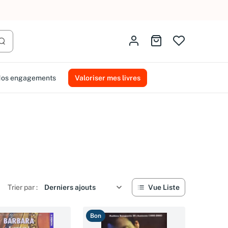
AMMAREAL.
Identifiez-vous
Aller au panier
Lancer la recherche
os engagements
Valoriser mes livres
Trier par :
Vue Liste
Bon