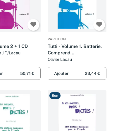
PARTITION
lume 2 + 1 CD
Tutti - Volume 1. Batterie.
Comprend
 J.F./Lacau
Enregistrement(s) en ligne
Olivier Lacau
er
50,71 €
Ajouter
23,44 €
Bon