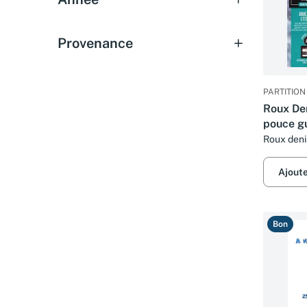
Provenance
PARTITION
Roux Den
pouce gu
cd (guit
Roux deni
Ajout
Bon