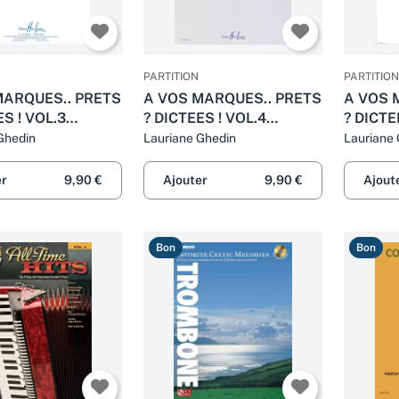
PARTITION
PARTITION
MARQUES.. PRETS
A VOS MARQUES.. PRETS
A VOS 
ES ! VOL.3
? DICTEES ! VOL.4
? DICTE
ES
CORRIGES
CORRI
Ghedin
Lauriane Ghedin
Lauriane
er
9,90 €
Ajouter
9,90 €
Ajout
Bon
Bon