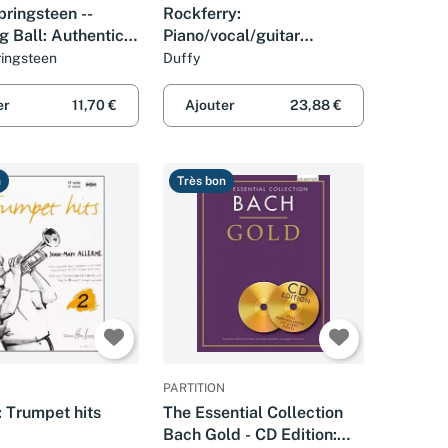
ringsteen --
Rockferry:
 Ball: Authentic
Piano/vocal/guitar
TAB
Songbook
ringsteen
Duffy
er
11,70 €
Ajouter
23,88 €
n
Très bon
PARTITION
: Trumpet hits
The Essential Collection
Bach Gold - CD Edition: