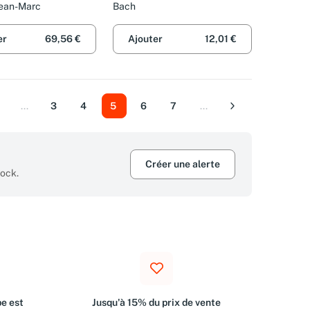
With CDs of Performances
Jean-Marc
Bach
(Piano Solo Songbook)
er
69,56 €
Ajouter
12,01 €
...
3
4
5
6
7
...
Précédent
Suivant
Créer une alerte
tock.
e est
Jusqu'à 15% du prix de vente