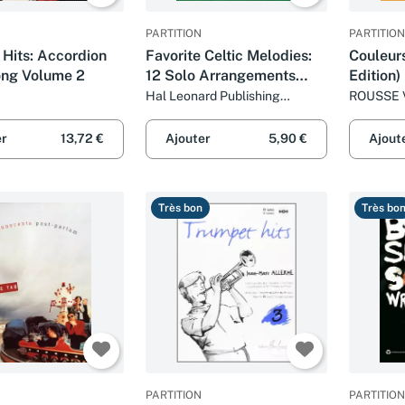
PARTITION
PARTITION
 Hits: Accordion
Favorite Celtic Melodies:
Couleur
ong Volume 2
12 Solo Arrangements
Edition)
with CD Accompaniment
Hal Leonard Publishing
ROUSSE V
Corporation
er
13,72 €
Ajouter
5,90 €
Ajout
Très bon
Très bo
PARTITION
PARTITION