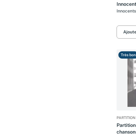
Innocent
Innocents
Ajout
Très bon
PARTITION
Partitio
chansons