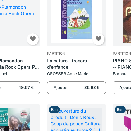
PARTITION
PARTITION
Plamondon
La nature - tresors
PIANO 
ia Rock Opera Pvg
d'enfance
-- PIAN
chel
GROSSER Anne Marie
Barbara
er
19,67 €
Ajouter
26,82 €
Ajout
Bon
Bon