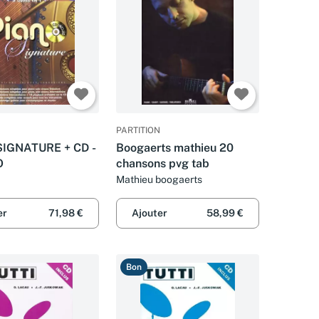
PARTITION
SIGNATURE + CD -
Boogaerts mathieu 20
O
chansons pvg tab
Mathieu boogaerts
er
71,98 €
Ajouter
58,99 €
Bon