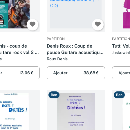
PARTITION
PARTITION
is - coup de
Denis Roux : Coup de
Tutti Vo
itare rock vol 2 +
pouce Guitare acoustique,
Juskowiak
are électrique)
tome 2 (+ 1 CD).
s
Roux Denis
er
13,06 €
Ajouter
38,68 €
Ajout
Bon
Bon