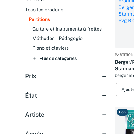
Tous les produits
Partitions
Guitare et instruments à frettes
Méthodes - Pédagogie
Piano et claviers
PARTITION
Plus de catégories
Berger/
Starman
Bk
Prix
berger mi
Ajout
État
Bon
Artiste
Année