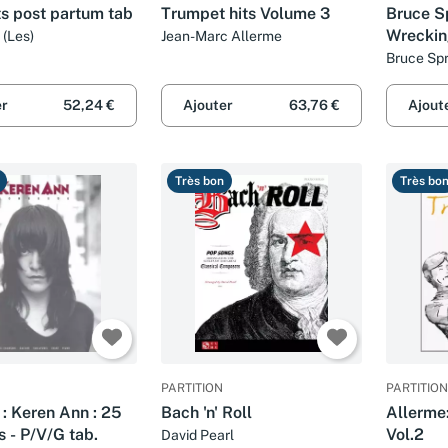
s post partum tab
Trumpet hits Volume 3
Bruce Sp
Wrecking
 (Les)
Jean-Marc Allerme
Guitar 
Bruce Sp
er
52,24 €
Ajouter
63,76 €
Ajout
Très bon
Très bo
PARTITION
PARTITION
n : Keren Ann : 25
Bach 'n' Roll
Allerme
 - P/V/G tab.
Vol.2
David Pearl