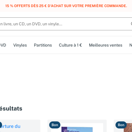
, DES POINTS, DES RÉCOMPENSES :
REJOIGNEZ GRATUITEMENT LE CLUB 
DVD
Vinyles
Partitions
Culture à 1 €
Meilleures ventes
N
ésultats
Bon
Bon