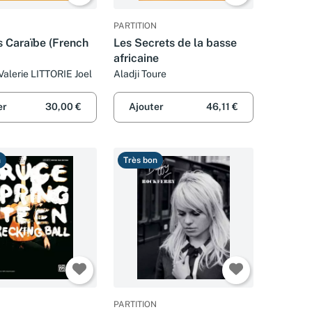
PARTITION
s Caraïbe (French
Les Secrets de la basse
africaine
alerie LITTORIE Joel
Aladji Toure
er
30,00 €
Ajouter
46,11 €
n
Très bon
PARTITION