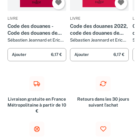
LIVRE
LIVRE
LIV
Code des douanes -
Code des douanes 2022,
Co
Code des douanes de
code des douanes de
des
l'union 2023 8ed -
l'union annoté &
an
Sébastien Jeannard et Eric
Sébastien Jeannard et Eric
Séb
Chevrier
Chevrier
Che
Annoté & commenté
commenté. 7e éd.
Ajouter
6,17 €
Ajouter
6,17 €
A
Livraison gratuite en France
Retours dans les 30 jours
Métropolitaine à partir de 10
suivant l'achat
€