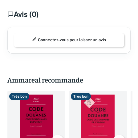
Avis (0)
Connectez-vous pour laisser un avis
Ammareal recommande
Très bon
Très bon
B