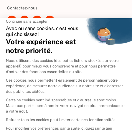
Besoin d'aide ?
Contactez-nous
International
🇪🇸
Espagne
🇩🇪
Allemagne
🇮🇹
Italie
Donner vos livres