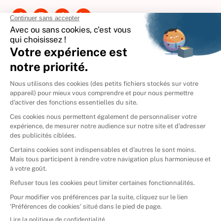
International
🇪🇸
Espagne
🇩🇪
Allemagne
🇮🇹
Italie
Donner vos livres