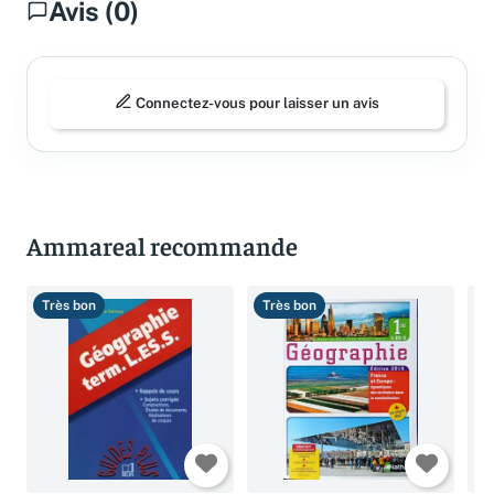
Avis (0)
Connectez-vous pour laisser un avis
Ammareal recommande
Très bon
Très bon
B