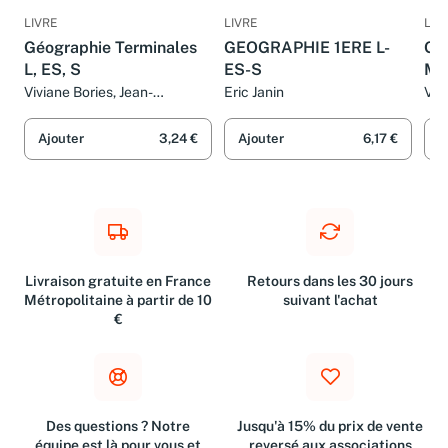
LIVRE
LIVRE
LIV
Géographie Terminales
GEOGRAPHIE 1ERE L-
Géo
L, ES, S
ES-S
Ma
Viviane Bories, Jean-
Eric Janin
Vivi
Christophe Delmas et Bruno
Hei
Stary
Tess
Ajouter
3,24 €
Ajouter
6,17 €
A
Jea
Livraison gratuite en France
Retours dans les 30 jours
Métropolitaine à partir de 10
suivant l'achat
€
Des questions ? Notre
Jusqu'à 15% du prix de vente
équipe est là pour vous et
reversé aux associations