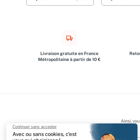
Ismaël Ferhat, Sop
Alexandra Monot, E
Mathieu Osmont, F
Roland Tissot, Jose
Zwang, Jean-Louis 
Godeau
Livraison gratuite en France
Retou
Métropolitaine à partir de 10 €
Ainsi, vo