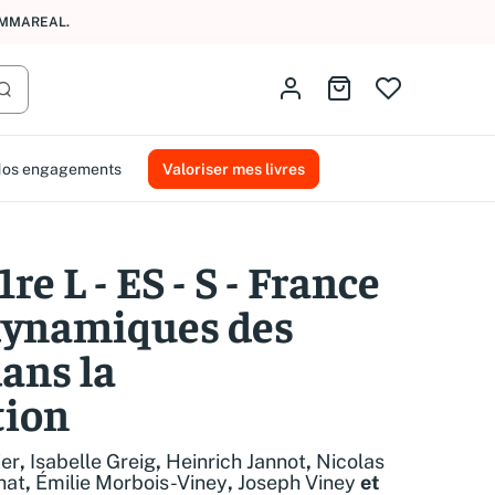
AMMAREAL.
Identifiez-vous
Aller au panier
Lancer la recherche
os engagements
Valoriser mes livres
re L - ES - S - France
 dynamiques des
dans la
tion
ier
,
Isabelle Greig
,
Heinrich Jannot
,
Nicolas
hat
,
Émilie Morbois-Viney
,
Joseph Viney
et