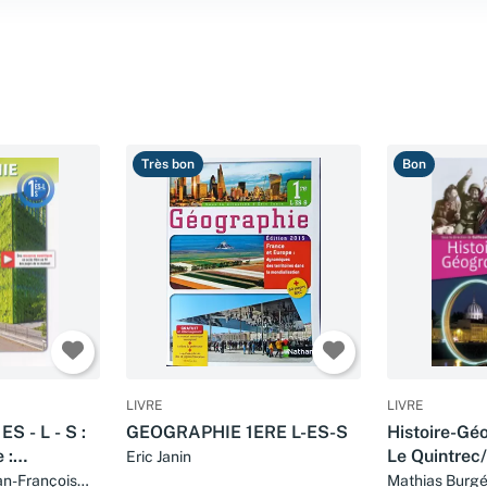
Très bon
Bon
LIVRE
LIVRE
S - L - S :
GEOGRAPHIE 1ERE L-ES-S
Histoire-Géo
 :
Le Quintrec/
Eric Janin
rritoires
ean-François
Mathias Burgé,