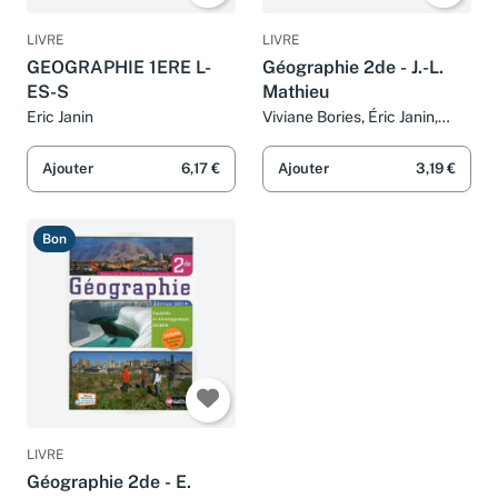
LIVRE
LIVRE
GEOGRAPHIE 1ERE L-
Géographie 2de - J.-L.
ES-S
Mathieu
Eric Janin
Viviane Bories, Éric Janin,
Heinrich Jannot, François
Tessier, Valérie Courtot et
Ajouter
6,17 €
Ajouter
3,19 €
Jean-Louis Mathieu
Bon
LIVRE
Géographie 2de - E.