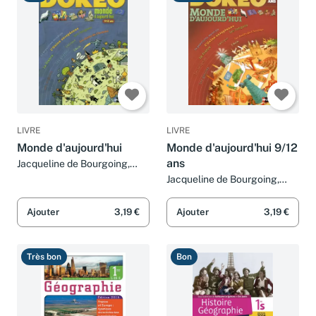
LIVRE
LIVRE
Monde d'aujourd'hui
Monde d'aujourd'hui 9/12
ans
Jacqueline de Bourgoing,
Odile Gandon, Eric Janin,
Jacqueline de Bourgoing,
Michèle Longour et Collectif
Odile Gandon, Eric Janin,
Michèle Longour et Collectif
Ajouter
3,19 €
Ajouter
3,19 €
Très bon
Bon