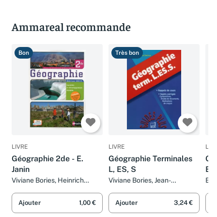
Ammareal recommande
Bon
Très bon
T
LIVRE
LIVRE
LIV
Géographie 2de - E.
Géographie Terminales
GE
Janin
L, ES, S
ES
Viviane Bories, Heinrich
Viviane Bories, Jean-
Eric
Jannot, Jean-Louis Mathieu,
Christophe Delmas et Bruno
François Tessier et Éric Janin
Stary
Ajouter
1,00 €
Ajouter
3,24 €
A