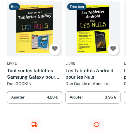
Bon
Très bon
B
LIVRE
LIVRE
LIV
Tout sur les tablettes
Les Tablettes Android
Les
Samsung Galaxy pour
pour les Nuls
pou
les Nuls
Dan GOOKIN
Dan Gookin et Anne Le
Da
Boterf
Ajouter
4,20 €
Ajouter
3,95 €
A