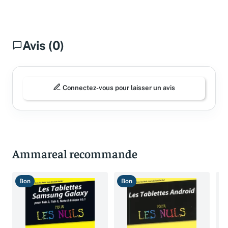
Questions fréquentes
Avis (0)
Connectez-vous pour laisser un avis
Ammareal recommande
Bon
Bon
T