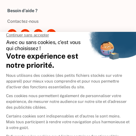
Besoin d'aide ?
Contactez-nous
International
🇪🇸
Espagne
🇩🇪
Allemagne
🇮🇹
Italie
Donner vos livres