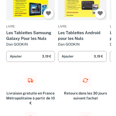
LIVRE
LIVRE
LIV
Les Tablettes Samsung
Les Tablettes Android
Les
Galaxy Pour les Nuls
pour les Nuls
pou
Dan GOOKIN
Dan GOOKIN
Dan
Bot
Ajouter
3,19 €
Ajouter
3,19 €
A
Livraison gratuite en France
Retours dans les 30 jours
Métropolitaine à partir de 10
suivant l'achat
€