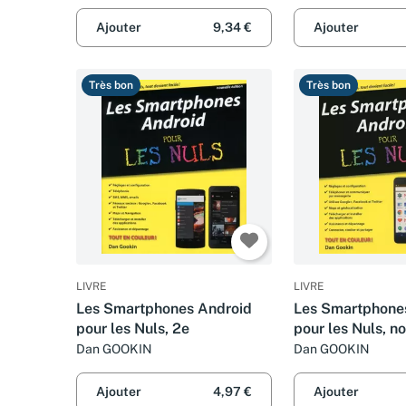
Ajouter
9,34 €
Ajouter
Très bon
Très bon
LIVRE
LIVRE
Les Smartphones Android
Les Smartphone
pour les Nuls, 2e
pour les Nuls, n
édition
Dan GOOKIN
Dan GOOKIN
Ajouter
4,97 €
Ajouter