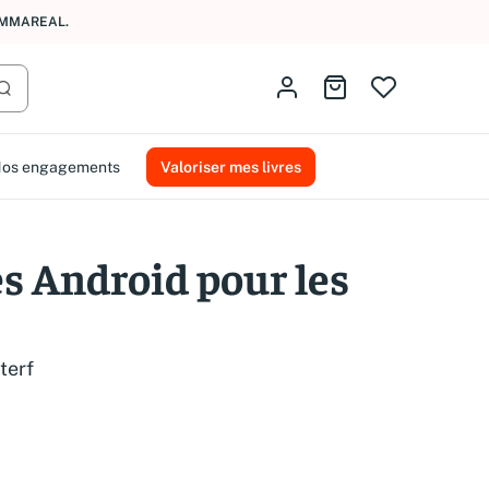
AMMAREAL.
Identifiez-vous
Aller au panier
Lancer la recherche
os engagements
Valoriser mes livres
es Android pour les
terf