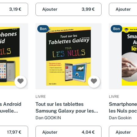
3,19 €
Ajouter
3,99 €
Ajouter
Bon
Bon
LIVRE
LIVRE
s Android
Tout sur les tablettes
Smartphone
ouvelle
Samsung Galaxy pour les
les Nuls poc
Nuls
Dan GOOKIN
Dan Gookin
17,97 €
Ajouter
4,04 €
Ajouter