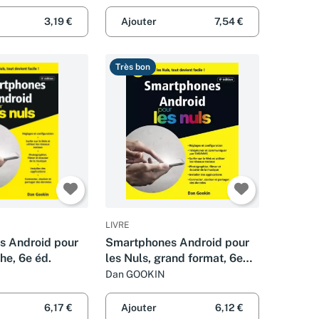
3,19 €
Ajouter
7,54 €
Très bon
LIVRE
s Android pour
Smartphones Android pour
he, 6e éd.
les Nuls, grand format, 6e
édition
Dan GOOKIN
6,17 €
Ajouter
6,12 €