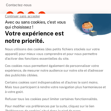
Contactez-nous
International
🇪🇸
Espagne
🇩🇪
Allemagne
🇮🇹
Italie
Donner vos livres