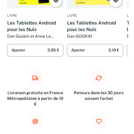
LIVRE
LIVRE
LIV
Les Tablettes Android
Les Tablettes Android
Tab
pour les Nuls
pour les Nuls
les
édi
Dan Gookin et Anne Le
Dan GOOKIN
Da
Boterf
Ajouter
3,95 €
Ajouter
3,19 €
A
Livraison gratuite en France
Retours dans les 30 jours
Métropolitaine à partir de 10
suivant l'achat
€