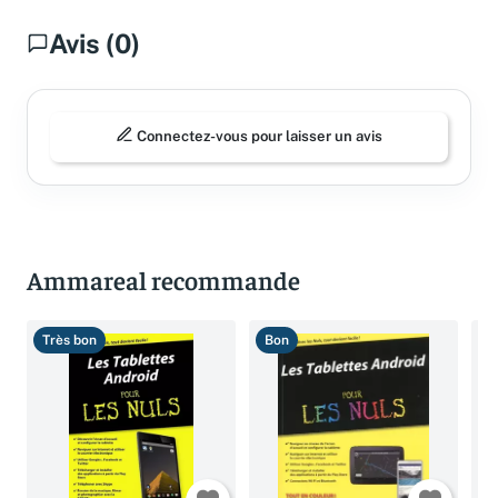
Avis (0)
Connectez-vous pour laisser un avis
Ammareal recommande
Très bon
Bon
T