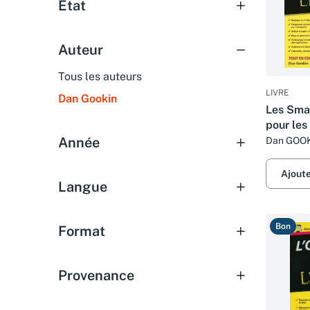
État
Auteur
Tous les auteurs
LIVRE
Dan Gookin
Les Sma
pour les
édition
Année
Dan GOO
Ajout
Langue
Bon
Format
Provenance