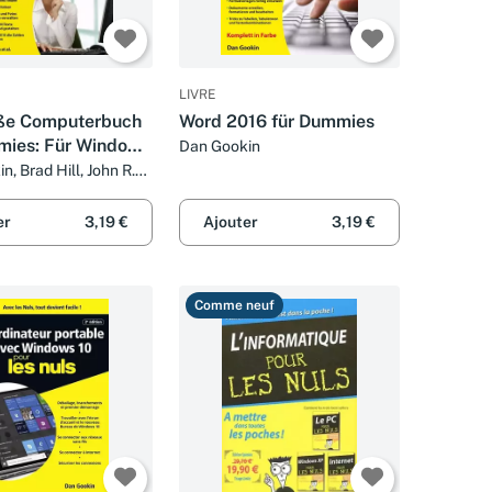
LIVRE
ße Computerbuch
Word 2016 für Dummies
mies: Für Windows
Dan Gookin
ffice 2010
, Brad Hill, John R.
argaret Levine Young,
hbone et Peter
er
3,19 €
Ajouter
3,19 €
Comme neuf