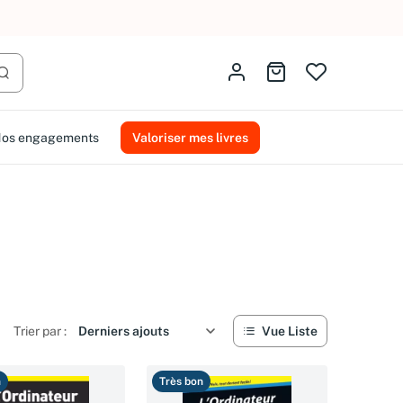
AMMAREAL.
Identifiez-vous
Aller au panier
Lancer la recherche
os engagements
Valoriser mes livres
Trier par :
Vue Liste
n
Très bon