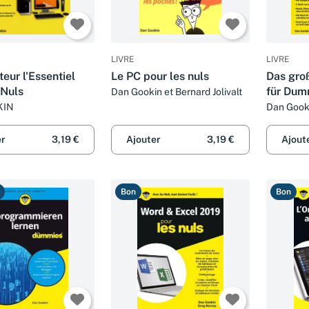
LIVRE
LIVRE
teur l'Essentiel
Le PC pour les nuls
Das gro
 Nuls
für Dum
Dan Gookin et Bernard Jolivalt
7 und O
KIN
Dan Gookin
Levine, M
Andy Rat
er
3,19 €
Ajouter
3,19 €
Ajout
Weverka
Bon
Bon