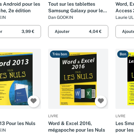
s Android pour les
Tout sur les tablettes
Word, Ex
he, 2e édition
Samsung Galaxy pour les
Access
Nuls
pour les
KIN
Dan GOOKIN
Laurie U
COOK, Do
HARVEY 
er
3,99 €
Ajouter
4,04 €
Ajout
Très bon
Bon
LIVRE
LIVRE
3 Pour les Nuls
Word & Excel 2016,
Les Sma
mégapoche pour les Nuls
pour le
KIN