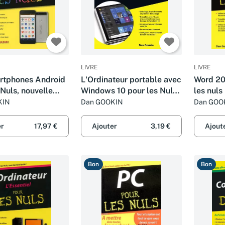
LIVRE
LIVRE
rtphones Android
L'Ordinateur portable avec
Word 201
 Nuls, nouvelle
Windows 10 pour les Nuls
les nuls
grand format, 2e édition
KIN
Dan GOOKIN
Dan GOO
er
17,97 €
Ajouter
3,19 €
Ajout
Bon
Bon