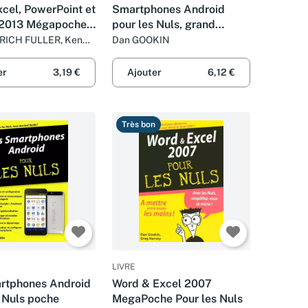
cel, PowerPoint et
Smartphones Android
 2013 Mégapoche
pour les Nuls, grand
 Nuls
format, 6e édition
LRICH FULLER, Ken
Dan GOOKIN
ug LOWE, Greg
et Dan GOOKIN
er
3,19 €
Ajouter
6,12 €
Très bon
LIVRE
rtphones Android
Word & Excel 2007
s Nuls poche
MegaPoche Pour les Nuls