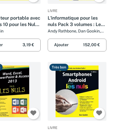
LIVRE
teur portable avec
L'informatique pour les
 10 pour les Nuls
nuls Pack 3 volumes : Le
e édition
PC pour les nuls.: Windows
in
Andy Rathbone, Dan Gookin,
Carol Baroudi, Margaret Levine
XP pour les nuls. Internet
Young et John Levine
pour les nuls
er
3,19 €
Ajouter
152,00 €
n
Très bon
LIVRE