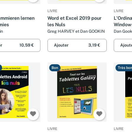
LIVRE
LIVRE
ammieren lernen
Word et Excel 2019 pour
L'Ordina
mies
les Nuls
Windows
poche, 2
in
Greg HARVEY et Dan GOOKIN
Dan Gook
er
10,59 €
Ajouter
3,19 €
Ajout
Bon
Très bo
LIVRE
LIVRE