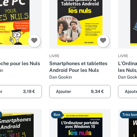
LIVRE
LIVRE
che pour les Nuls
Smartphones et tablettes
L'Ordina
Android Pour les Nuls
les Nuls
in
Dan Gookin
Dan Gook
er
3,19 €
Ajouter
9,34 €
Ajout
Bon
Très bo