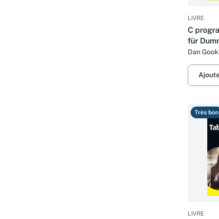
LIVRE
C progr
für Dum
Dan Gook
Ajout
Très bon
LIVRE