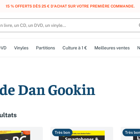
, DES POINTS, DES RÉCOMPENSES :
REJOIGNEZ GRATUITEMENT LE CLUB 
DVD
Vinyles
Partitions
Culture à 1 €
Meilleures ventes
N
n de Dan Gookin
ultats
Très bon
Très bo