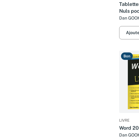
Tablette
Nuls poc
Dan GOO
Ajout
Bon
LIVRE
Word 201
Dan GOO